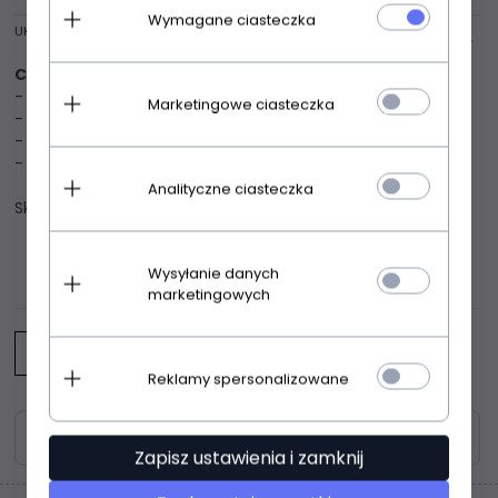
Wymagane ciasteczka
UKRYJ OPIS
Chilirose CR-3542 top
Kuszący krótki top
- wykonany z miękkiej koronki
Marketingowe ciasteczka
- krótki rękaw
- idealnie podkreśla biust
- rękawy wykończone falbankami
Analityczne ciasteczka
Skład: 90% Poliester 10% Elastan
Wysyłanie danych
OPINIE KLIENTÓW
marketingowych
Napisz opinię
Reklamy spersonalizowane
Zasoby dotyczące bezpieczeństwa i produktów
Zapisz ustawienia i zamknij