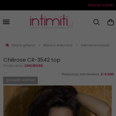
Nasze marki
Strona główna
Bielizna erotyczna
Seksowne koszulki
Chilirose CR-3542 top
Producenci:
CHILIROSE
Realizacja zamówienia:
2-5 DNI
sprawdź rozmiar