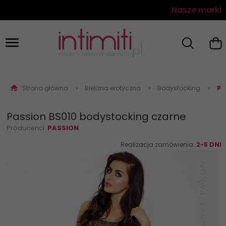
Nasze marki
Strona główna
Bielizna erotyczna
Bodystocking
Pa
Passion BS010 bodystocking czarne
Producenci:
PASSION
Realizacja zamówienia:
2-5 DNI