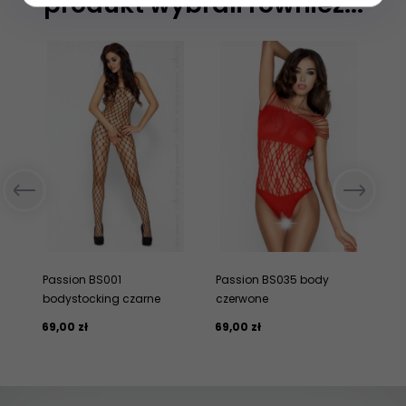
produkt wybrali również...
Passion BS001
Passion BS035 body
Pa
bodystocking czarne
czerwone
bo
69,
00
zł
69,
00
zł
69,