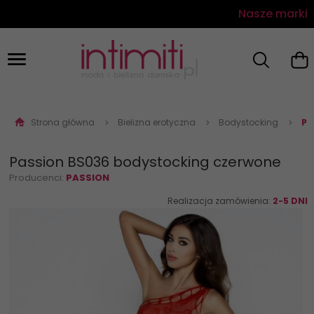
Nasze marki
Strona główna
Bielizna erotyczna
Bodystocking
Pa
Passion BS036 bodystocking czerwone
Producenci:
PASSION
Realizacja zamówienia:
2-5 DNI