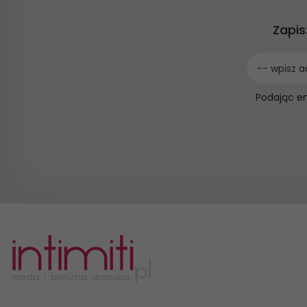
Zapis
-- wpisz a
Podając e