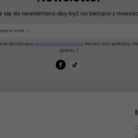
z się do newslettera aby być na bieżąco z nowośc
dres e-mail --
mail akceptujesz
politykę prywatności
. Możesz być spokojny, n
spamu :)
O
K