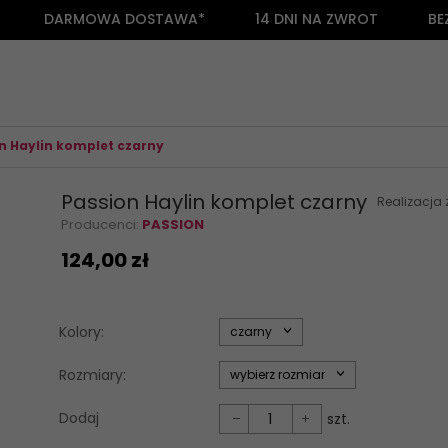
DARMOWA DOSTAWA*
14 DNI NA ZWROT
BE
n Haylin komplet czarny
Passion Haylin komplet czarny
Realizacja
Producenci:
PASSION
124,
00
zł
options[34]
Kolory:
czarny
options[35]
Rozmiary:
wybierz rozmiar
Dodaj
szt.