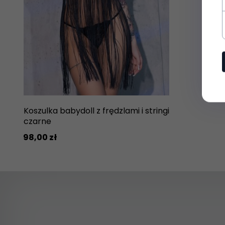
Koszulka babydoll z frędzlami i stringi
czarne
98,
00
zł