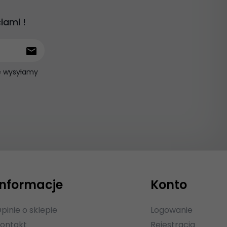
iami !
ie wysyłamy
Informacje
Konto
pinie o sklepie
Logowanie
ontakt
Rejestracja