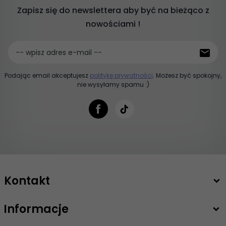
Zapisz się do newslettera aby być na bieżąco z
nowościami !
-- wpisz adres e-mail --
Podając email akceptujesz
politykę prywatności
. Możesz być spokojny,
nie wysyłamy spamu :)
Kontakt
Informacje
+48 503 747 208