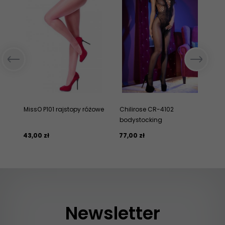
MissO P101 rajstopy różowe
Chilirose CR-4102
Ro
bodystocking
ch
43,
00
zł
77,
00
zł
35,
Newsletter