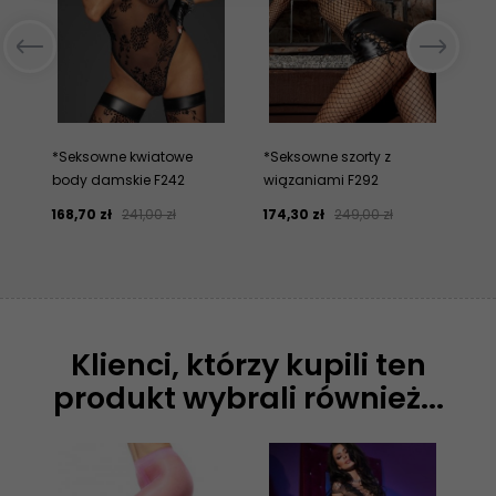
*Seksowne kwiatowe
*Seksowne szorty z
*S
body damskie F242
wiązaniami F292
po
168,
70
zł
241,00 zł
174,
30
zł
249,00 zł
22
Klienci, którzy kupili ten
produkt wybrali również...