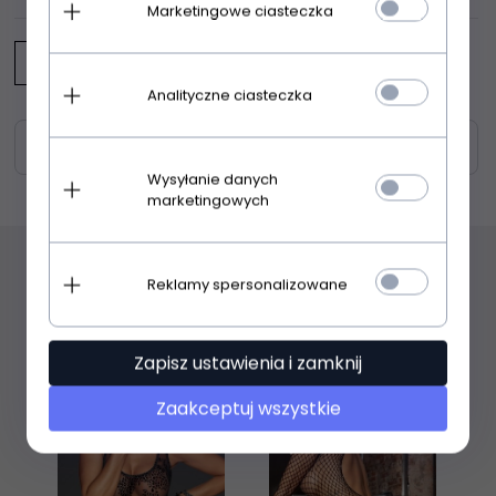
Marketingowe ciasteczka
Napisz opinię
Analityczne ciasteczka
Zasoby dotyczące bezpieczeństwa i produktów
Wysyłanie danych
marketingowych
Reklamy spersonalizowane
Polecamy
Zapisz ustawienia i zamknij
PROMOCJA
PROMOCJA
Zaakceptuj wszystkie