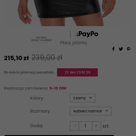
239,00 zł
215,
10
zł
Do końca promocji pozostało:
22 dni 23:51:29
Realizacja zamówienia:
5-10 DNI
options[34]
Kolory:
czarny
options[35]
Rozmiary:
wybierz rozmiar
Dodaj
szt.