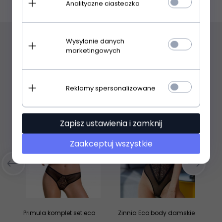
Analityczne ciasteczka
Wysyłanie danych
Polecamy
marketingowych
Reklamy spersonalizowane
Zapisz ustawienia i zamknij
Zaakceptuj wszystkie
Primula komplet set eco
Zinnia Eco body damskie
Va