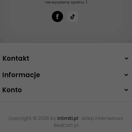
nie wysyłamy spamu :)
Kontakt
Informacje
+48 503 747 208
sklep@intimiti.pl
Konto
Copyright © 2026 by
intimiti.pl
sklep internetowy
RedCart.pl