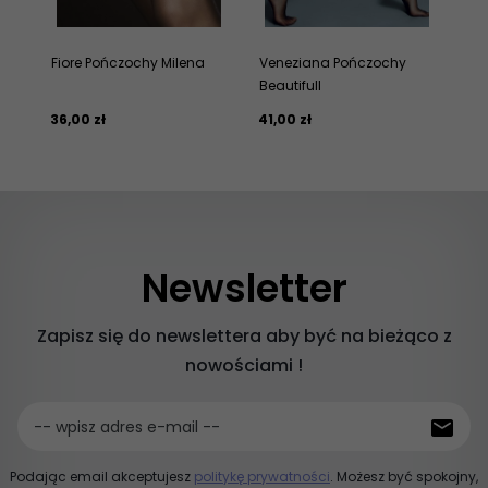
Fiore Pończochy Milena
Veneziana Pończochy
Ch
Beautifull
ko
36,
00
zł
41,
00
zł
109
Newsletter
Zapisz się do newslettera aby być na bieżąco z
nowościami !
-- wpisz adres e-mail --
Podając email akceptujesz
politykę prywatności
. Możesz być spokojny,