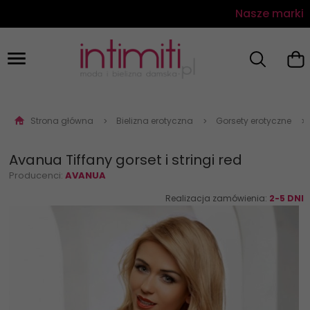
Nasze marki
Strona główna
Bielizna erotyczna
Gorsety erotyczne
Avanua Tiffany gorset i stringi red
Producenci:
AVANUA
Realizacja zamówienia:
2-5 DNI