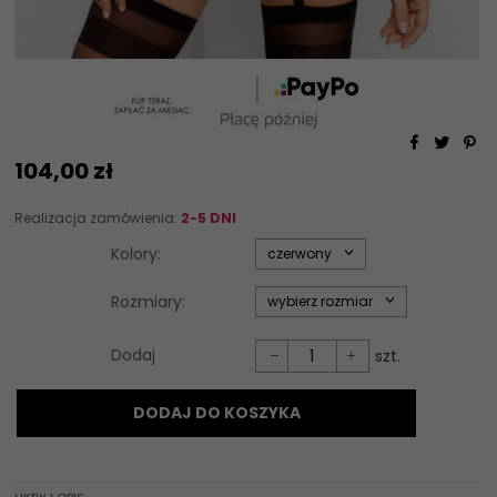
104,
00
zł
Realizacja zamówienia:
2-5 DNI
options[34]
Kolory:
czerwony
options[35]
Rozmiary:
wybierz rozmiar
Dodaj
szt.
DODAJ DO KOSZYKA