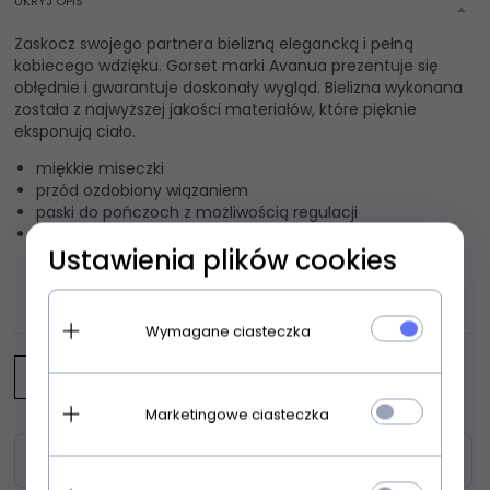
UKRYJ OPIS
Zaskocz swojego partnera bielizną elegancką i pełną
kobiecego wdzięku. Gorset marki Avanua prezentuje się
obłędnie i gwarantuje doskonały wygląd. Bielizna wykonana
została z najwyższej jakości materiałów, które pięknie
eksponują ciało.
miękkie miseczki
przód ozdobiony wiązaniem
paski do pończoch z możliwością regulacji
w komplecie stringi
Ustawienia plików cookies
OPINIE KLIENTÓW
Wymagane ciasteczka
Napisz opinię
Marketingowe ciasteczka
Zasoby dotyczące bezpieczeństwa i produktów