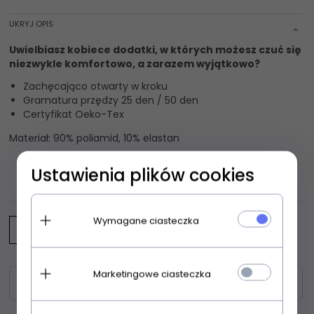
UKRYJ OPIS
Uwielbiasz kobiece dodatki, w których możesz czuć się
niezwykle komfortowo, a zarazem wyjątkowo?
Zachęcająco otwarty w kroku
Gramatura przędzy 25 den / 50 den
Certyfikat Oeko-Tex
Materiał: 90% poliamid, 10% elastan
Ustawienia plików cookies
OPINIE KLIENTÓW
Wymagane ciasteczka
Napisz opinię
Marketingowe ciasteczka
Zasoby dotyczące bezpieczeństwa i produktów