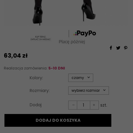
63,
04
zł
Realizacja zamówienia:
5-10 DNI
options[34]
Kolory:
czarny
options[35]
Rozmiary:
wybierz rozmiar
Dodaj
szt.
DODAJ DO KOSZYKA