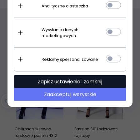
Analityczne ciasteczka
Polecamy
Wysyłanie danych
marketingowych
Reklamy spersonalizowane
Zapisz ustawienia i zamknij
Zaakceptuj wszystkie
Chilirose seksowne
Passion S011 seksowne
Ch
rajstopy z pasem 4312
rajstopy
ra