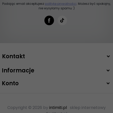
Podając email akceptujesz
politykę prywatności
. Możesz być spokojny,
nie wysyłamy spamu :)
Kontakt
Informacje
+48 503 747 208
sklep@intimiti.pl
Konto
Copyright © 2026 by
intimiti.pl
sklep internetowy