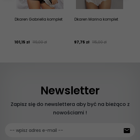
Dkaren Gabriella komplet
Dkaren Marina komplet
Dk
101,
15
zł
119,00 zł
97,
75
zł
115,00 zł
102
Newsletter
Zapisz się do newslettera aby być na bieżąco z
nowościami !
-- wpisz adres e-mail --