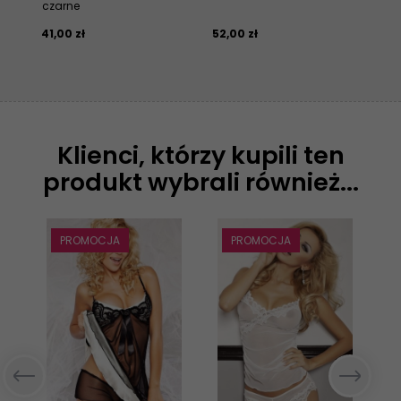
czarne
bia
41,
00
zł
52,
00
zł
41,
Klienci, którzy kupili ten
produkt wybrali również...
PROMOCJA
PROMOCJA