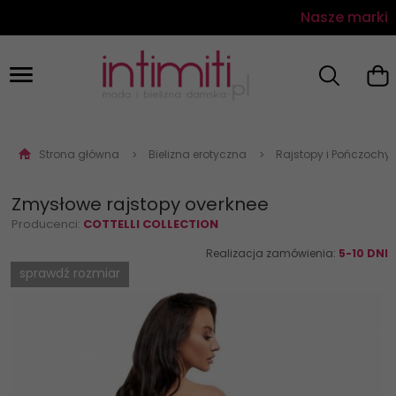
Nasze marki
Strona główna
Bielizna erotyczna
Rajstopy i Pończochy
Zmysłowe rajstopy overknee
Producenci:
COTTELLI COLLECTION
Realizacja zamówienia:
5-10 DNI
sprawdź rozmiar