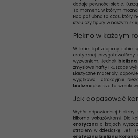
dodaje pewności siebie. Kuszą
To moment, w którym można za
Noc poślubna to czas, który 
stylu czy figury w naszym skle
Piękno w każdym ro
W Intimiti.pl zdajemy sobie 
erotycznej przygotowaliśmy 
wyzwaniem. Jednak
bielizn
zmysłowe hafty i kuszące wyko
Elastyczne materiały, odpowie
wyjątkowo i atrakcyjnie. Nie
bielizna
plus size to szeroki w
Jak dopasować koro
Wybór odpowiedniej bielizny 
kilkoma wskazówkami. Dla kob
erotyczna
o krojach wyszczu
strzałem w dziesiątkę. Jeśli 
erotyczna bielizna koron