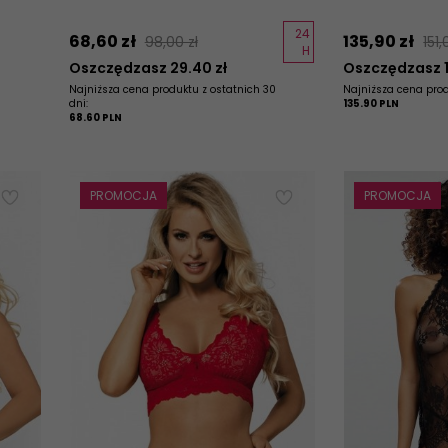
24
68,
60
zł
135,
90
zł
98,00 zł
151,
H
Oszczędzasz 29.40 zł
Oszczędzasz 15
Najniższa cena produktu z ostatnich 30
Najniższa cena prod
dni:
135.90 PLN
68.60 PLN
PROMOCJA
PROMOCJA