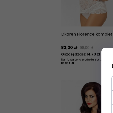
Dkaren Florence komplet
83,
30
zł
98,00 zł
Oszczędzasz 14.70 zł
Najniższa cena produktu z ostatnich 30
83.30 PLN