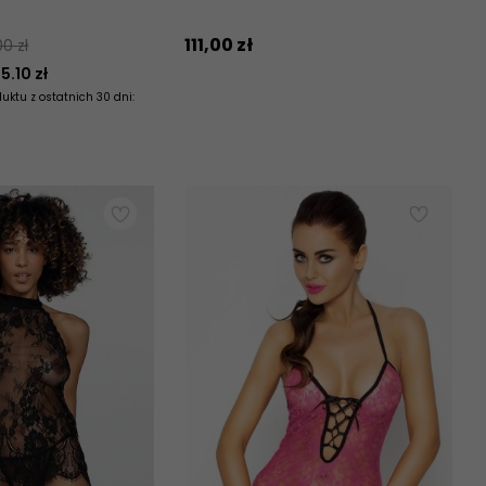
111,
00
zł
00 zł
.10 zł
uktu z ostatnich 30 dni: