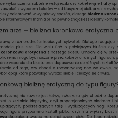
ce wykończenia, subtelne wstążeczki czy kokieteryjne hafty sp
szaleć z wyborem kolorów — od klasycznej bieli, przez zmysłową
należy celebrować w wyjątkowy sposób, dlatego
bielizna koro
pie internetowym Intimiti.pl, na pewno znajdziesz idealny komplet
zmiarze — bielizna koronkowa erotyczna p
sprawę z różnorodności kobiecych sylwetek. Dlatego reagując n
modele plus size. Dla wielu Pań o pełniejszym biuście czy
a koronkowa erotyczna
z naszego sklepu umocni cię w przekon
ńczenia mogą być noszone przez kobiety o różnych figurach, pod
dnie wsparcie dla biustu oraz dopasowanie do różnych kształtów 
zależnie od tego, czy chodzi o romantyczną noc we dwoje, cz
ybór opcji, które pozwalają wyrazić siebie i cieszyć się chwilą.
nkową bieliznę erotyczną do typu figury
erotycznej nie zawsze jest łatwy, zwłaszcza gdy chodzi o dopa
iet o kształcie klepsydry, czyli proporcjonalnych biodrach i
plających, podkreślających talię i wydłużających nogi. Kos
Twoja figura przypomina kształt jabłka, czyli ma większy biust 
kowa
skupiająca uwagę na dolnej części ciała. Do tego rodzaju