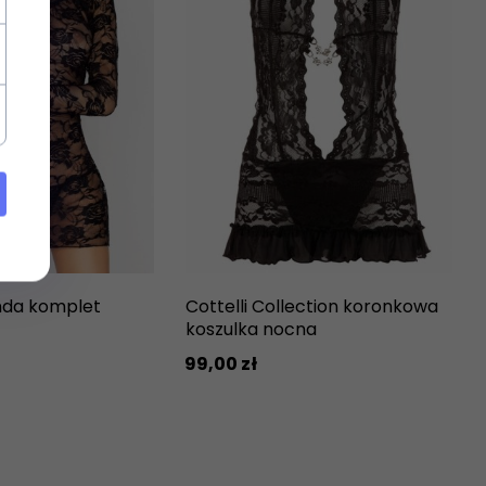
nda komplet
Cottelli Collection koronkowa
koszulka nocna
99,
00
zł