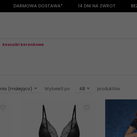
DARMOWA DOSTAWA*
14 DNI NA ZWROT
BE
koszulki koronkowe
pop
nia (malejąco)
Wyświetl po
48
produktów