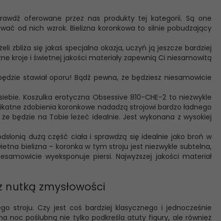
sprawdź oferowane przez nas produkty tej kategorii. Są one
erwać od nich wzrok. Bielizna koronkowa to silnie pobudzający
i zbliża się jakaś specjalna okazja, uczyń ją jeszcze bardziej
ne kroje i świetnej jakości materiały zapewnią Ci niesamowitą
będzie stawiał oporu! Bądź pewna, że będziesz niesamowicie
 siebie. Koszulka erotyczna Obsessive 810-CHE-2 to niezwykle
Delikatne zdobienia koronkowe nadadzą strojowi bardzo ładnego
e będzie na Tobie leżeć idealnie. Jest wykonana z wysokiej
dsłonią dużą część ciała i sprawdzą się idealnie jako broń w
ietna bielizna – koronka w tym stroju jest niezwykle subtelna,
esamowicie wyeksponuje piersi. Najwyższej jakości materiał
z nutką zmysłowości
 stroju. Czy jest coś bardziej klasycznego i jednocześnie
a noc poślubną nie tylko podkreśla atuty figury, ale również