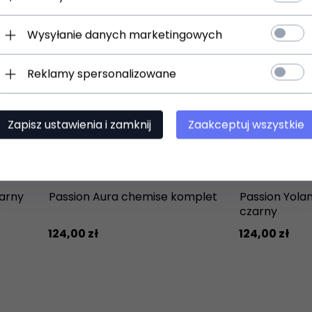
Wysyłanie danych marketingowych
Reklamy spersonalizowane
Zapisz ustawienia i zamknij
Zaakceptuj wszystkie
zarny
Passion Aura chemise komplet
Passion Yola
czarny
124,
00
zł
124,
00
zł