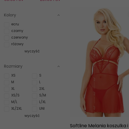
Kolory
ecru
czarny
czerwony
różowy
wyczyść
Rozmiary
XS
S
M
L
XL
2XL
XS/S
S/M
M/L
L/XL
XL/2XL
UNI
wyczyść
Softline Melania koszulka i