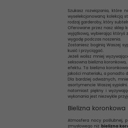
Szukasz rozwiązania, które n
wyselekcjonowaną kolekcją str
rodzaj garderoby, który subteln
Oferowane przez nasz sklep kos
wyjątkową, wybierając któryś 
wygodę podczas noszenia.
Zostaniesz boginią Waszej sy
kusić i przyciągać.
Jeżeli wolisz mniej wyzywając
seksowna bielizna koronkowa, 
efektu. Ta bielizna koronkow
jakości materiału, a ponadto 
Dla bardziej odważnych, mniej
asortymencie Waszej sypialni. 
natomiast piękny i wyzywając
wykonania jest niezwykle przy
Bielizna koronkowa
Atmosfera nocy poślubnej, p
zmysłowego niż
bielizna ko