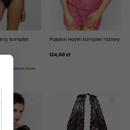
erly komplet
Passion Haylin komplet różowy
124,
00
zł
0 zł
7.85 zł
uktu z ostatnich 30 dni: