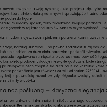
a powrót rozgrzeje Twoją sypialnię? Nie przejmuj się, tylko 
ojów, które silnie działają na zmysły i sprawiają, że trudno od
ie podkreśla figurę.
zulki to idealny sposób, żeby zaciekawić swojego partnera. Jeżel
z dostępnych w tej kategorii strojów. Masz w czym wybierać – róż
pialni i zdominujesz swoim pięknem partnera, który nawet nie 
e stroje, bardziej subtelne – na pewno znajdziesz tutaj coś dla
która nie odsłoni za dużo ciała, natomiast podkreśli sylwetkę. 
a posiada regulowane ramiączka, przez co masz pewność tego, ż
do kompletu producent dodaje niezwykle gustowne, białe stringi.
 pruderyjnych osób znajdzie się tutaj multum koszulek, które o
Warta podkreślenia jest również Cotteli Collection 2750341 – św
y krój z pewnością rozpali zmysły. Głęboko wycięty dekolt ni
jemny i miły w dotyku.
 na noc poślubną — klasyczna elegancja 
ełna romantyzmu, intymności i miłości, wymaga odpowiedniego
ronkowa
?
Bielizna damska koronkowa erotyczna
założona n