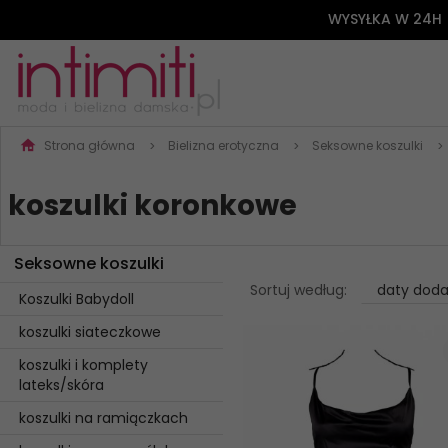
WYSYŁKA W 24H
Strona główna
Bielizna erotyczna
Seksowne koszulki
koszulki koronkowe
Seksowne koszulki
sort
Sortuj według:
daty doda
Koszulki Babydoll
koszulki siateczkowe
koszulki i komplety
lateks/skóra
koszulki na ramiączkach