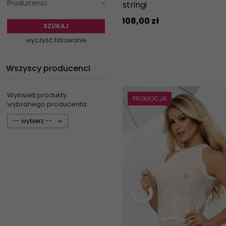
Producenci
stringi
108,
00
zł
SZUKAJ
wyczyść filtrowanie
Wszyscy producenci
Wyświetl produkty
PROMOCJA
wybranego producenta:
set_producers
-- wybierz --