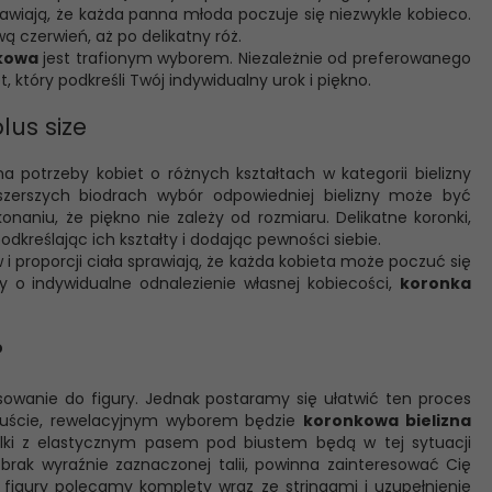
rawiają, że każda panna młoda poczuje się niezwykle kobieco.
 czerwień, aż po delikatny róż.
nkowa
jest trafionym wyborem. Niezależnie od preferowanego
, który podkreśli Twój indywidualny urok i piękno.
lus size
a potrzeby kobiet o różnych kształtach w kategorii bielizny
 szerszych biodrach wybór odpowiedniej bielizny może być
aniu, że piękno nie zależy od rozmiaru. Delikatne koronki,
kreślając ich kształty i dodając pewności siebie.
i proporcji ciała sprawiają, że każda kobieta może poczuć się
y o indywidualne odnalezienie własnej kobiecości,
koronka
?
sowanie do figury. Jednak postaramy się ułatwić ten proces
 biuście, rewelacyjnym wyborem będzie
koronkowa bielizna
zulki z elastycznym pasem pod biustem będą w tej sytuacji
i brak wyraźnie zaznaczonej talii, powinna zainteresować Cię
 figury polecamy komplety wraz ze stringami i uzupełnienie