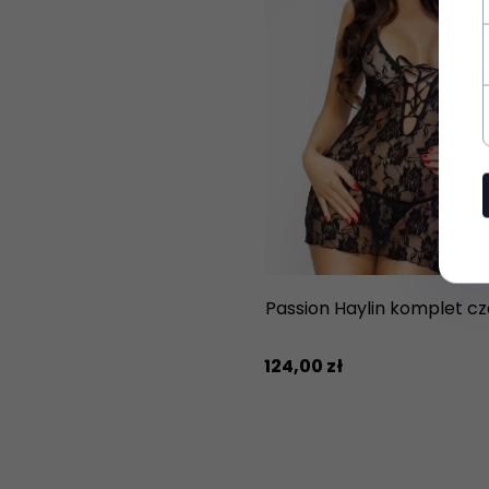
Passion Haylin komplet c
124,
00
zł