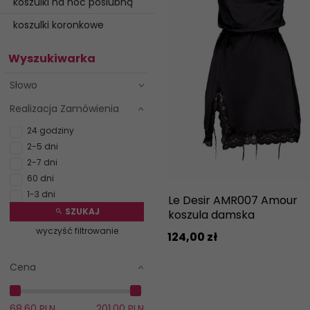
koszulki na noc poślubną
koszulki koronkowe
Wyszukiwarka
Słowo
Realizacja Zamówienia
24 godziny
2-5 dni
2-7 dni
60 dni
1-3 dni
Le Desir AMR007 Amour
SZUKAJ
koszula damska
wyczyść filtrowanie
124,
00
zł
Cena
68.60 PLN
201.00 PLN