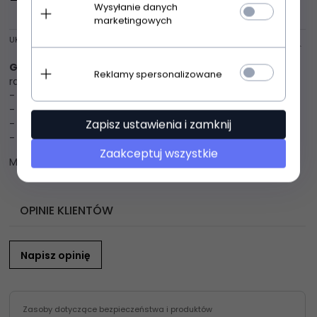
Wysyłanie danych
marketingowych
UKRYJ OPIS
Gatta Loretta wz.155 5-XL rajstopy damskie
Efektowne
Reklamy spersonalizowane
rajstopy damskie
- wzorzyste
- wykonane z przędzy typu elastan oplatany
Zapisz ustawienia i zamknij
- matowe
- grubość 50 den
Zaakceptuj wszystkie
Materiał: 92% poliamid, 8% elastan
OPINIE KLIENTÓW
Napisz opinię
Zasoby dotyczące bezpieczeństwa i produktów