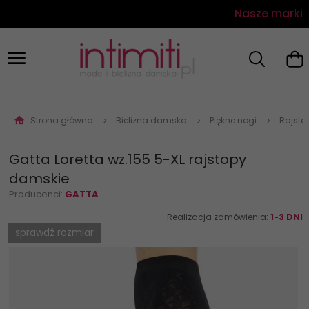
Nasze marki
Strona główna
Bielizna damska
Piękne nogi
Rajsto
Gatta Loretta wz.155 5-XL rajstopy
damskie
Producenci:
GATTA
Realizacja zamówienia:
1-3 DNI
sprawdź rozmiar