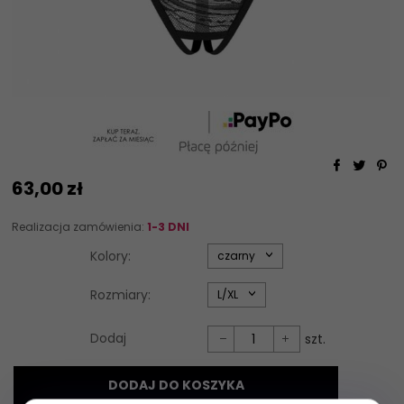
63,
00
zł
Realizacja zamówienia:
1-3 DNI
options[34]
Kolory:
czarny
options[35]
Rozmiary:
L/XL
Dodaj
szt.
DODAJ DO KOSZYKA