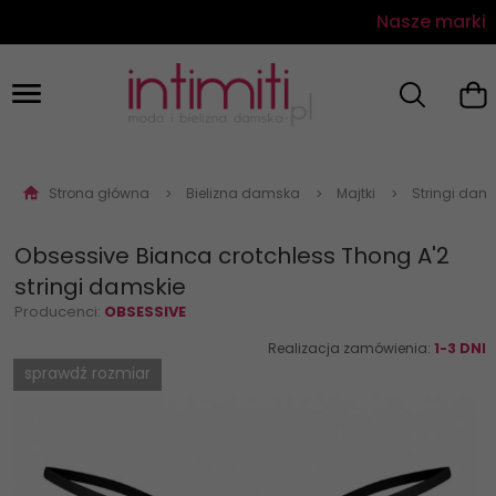
Nasze marki
Strona główna
Bielizna damska
Majtki
Stringi dam
Obsessive Bianca crotchless Thong A'2
stringi damskie
Producenci:
OBSESSIVE
Realizacja zamówienia:
1-3 DNI
sprawdź rozmiar