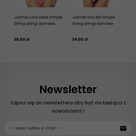
Julimex Love Vibes Simple
Julimex Kiss Me Simple
*M
String stringi damskie
String stringi damskie
kor
da
35,
00
zł
34,
00
zł
9,
1
Newsletter
Zapisz się do newslettera aby być na bieżąco z
nowościami !
-- wpisz adres e-mail --