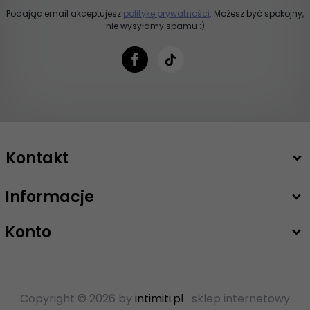
Podając email akceptujesz
politykę prywatności
. Możesz być spokojny,
nie wysyłamy spamu :)
Kontakt
Informacje
+48 503 747 208
sklep@intimiti.pl
Konto
Copyright © 2026 by
intimiti.pl
sklep internetowy