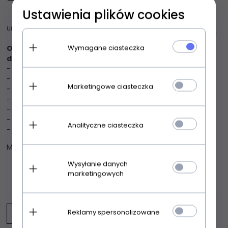
Ustawienia plików cookies
UKRYJ OPIS
Wymagane ciasteczka
Obsessive Bianca crotchless Thong A'2 stringi
damskie
Seksowne stringi damskie
- stringi w czarnym kolorze
- miękki, koronkowy materiał
Marketingowe ciasteczka
- otwarty krok
- ozdobione delikatnym zwierzęcym printem lub koronką
- srebrna zawieszka z sygnetem Obsessive
- nie zawierają niklu
Analityczne ciasteczka
- pakowane po dwie sztuki w pudełku
Materiał: 90% poliamid, 10% elastan
Wysyłanie danych
marketingowych
OPINIE KLIENTÓW
Reklamy spersonalizowane
Napisz opinię