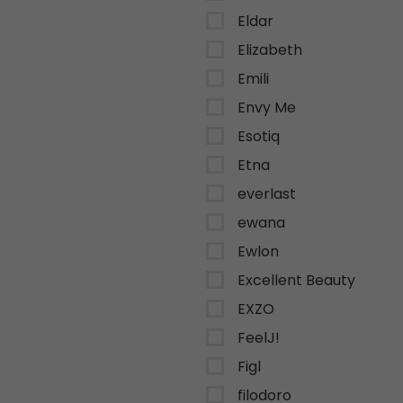
Eldar
Elizabeth
Emili
Envy Me
Esotiq
Etna
everlast
ewana
Ewlon
Excellent Beauty
EXZO
FeelJ!
Figl
filodoro