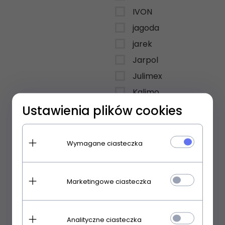
IVON
jagoda
jarek
Jarpol
Julimex
Kalimo
Ustawienia plików cookies
Kamea
kappa
Kasia Miciak design
Wymagane ciasteczka
katrus
Key
Marketingowe ciasteczka
Kinga
Kissable
Analityczne ciasteczka
Knittex