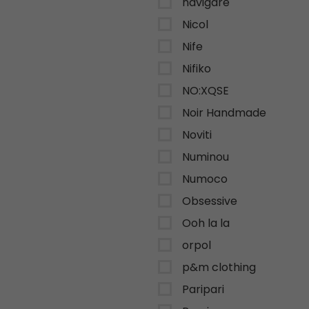
navigare
Nicol
Nife
Nifiko
NO:XQSE
Noir Handmade
Noviti
Numinou
Numoco
Obsessive
Ooh la la
orpol
p&m clothing
Paripari