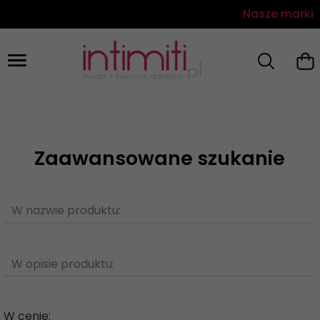
Nasze marki
Zaawansowane szukanie
W nazwie produktu:
W opisie produktu:
W cenie: