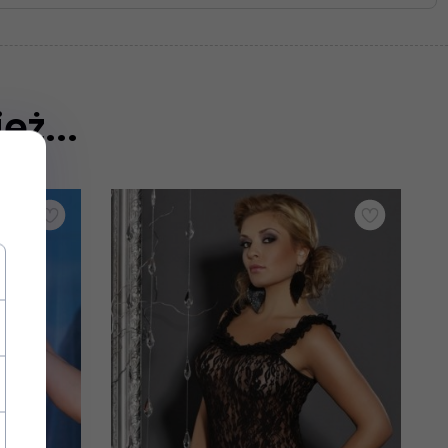
eż...