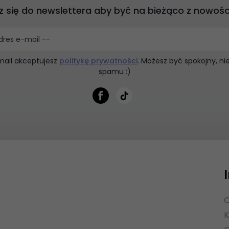
z się do newslettera aby być na bieżąco z nowośc
dres e-mail --
mail akceptujesz
politykę prywatności
. Możesz być spokojny, n
spamu :)
O
K