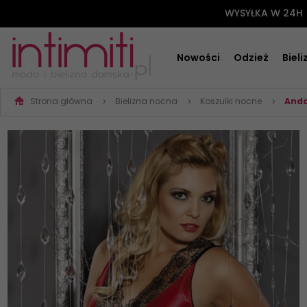
WYSYŁKA W 24H
Nowości
Odzież
Biel
Strona główna
Bielizna nocna
Koszulki nocne
Anda