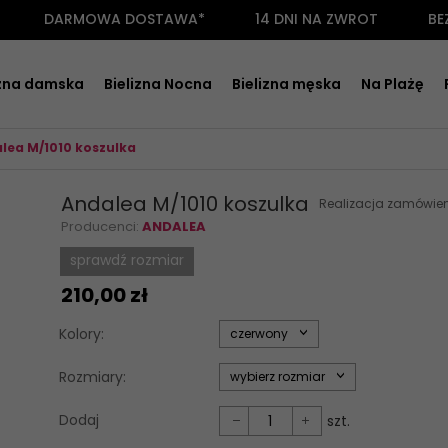
DARMOWA DOSTAWA*
14 DNI NA ZWROT
BE
izna damska
Bielizna Nocna
Bielizna męska
Na Plażę
lea M/1010 koszulka
Andalea M/1010 koszulka
Realizacja zamówie
Producenci:
ANDALEA
sprawdź rozmiar
210,
00
zł
options[34]
Kolory:
czerwony
options[35]
Rozmiary:
wybierz rozmiar
Dodaj
szt.