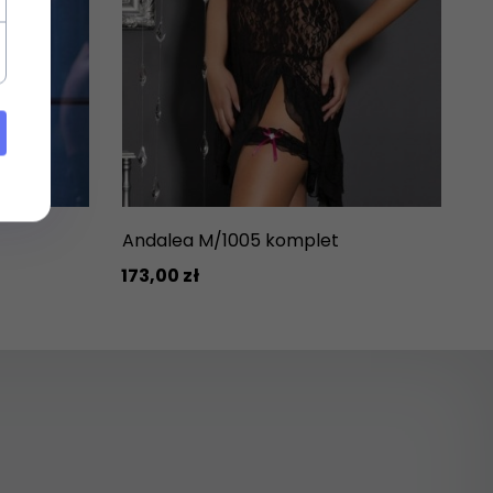
Andalea M/1005 komplet
173,
00
zł