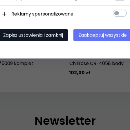
Reklamy spersonalizowane
Zapisz ustawienia i zamknij
Zaakceptuj wszystkie
/5009 komplet
Chilirose CR-4058 body
102,
00
zł
Newsletter