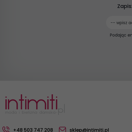
Zapis
-- wpisz a
Podając e
+48 503 747 208
sklep@intimiti.pl