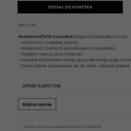
DODAJ DO KOSZYKA
UKRYJ OPIS
Andalea M/1010 koszulka
Elegancka koszulka nocna
- wykonana z miękkiej satyny
- ozdobiona czarnymi koronkowymi wstawkami
- miękkie marszczone miseczki
- szerokie koronkowe ramiączka podkreślają szyję i ram
- fason ładnie dopasowuje się do ciała i ukazuje piękne 
OPINIE KLIENTÓW
Napisz opinię
Zasoby dotyczące bezpieczeństwa i produktów