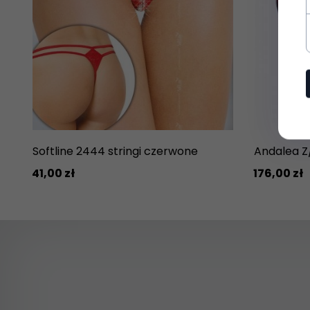
Softline 2444 stringi czerwone
Andalea Z
41,
00
zł
176,
00
zł