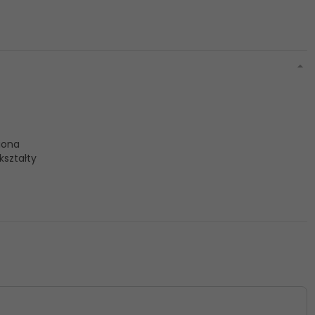
iona
kształty