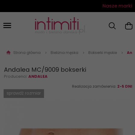
Nasze marki
Strona główna
Bielizna męska
Bokserki męskie
And
Andalea MC/9009 bokserki
Producenci:
ANDALEA
Realizacja zamówienia:
2-5 DNI
sprawdź rozmiar