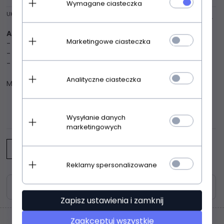
Wymagane ciasteczka
UKRYJ OPIS
Andalea MC/9009 bokserki
Seksowne męskie bokserki
Marketingowe ciasteczka
- wykonane z elastycznej siateczki
- fason doskonale opina ciało
- z przodu erotyczna klapka wykonana z dzianiny wet look
Analityczne ciasteczka
Materiał: 90% poliester, 10% elastan
OPINIE KLIENTÓW
Wysyłanie danych
marketingowych
Napisz opinię
Reklamy spersonalizowane
Zasoby dotyczące bezpieczeństwa i produktów
Zapisz ustawienia i zamknij
Zaakceptuj wszystkie