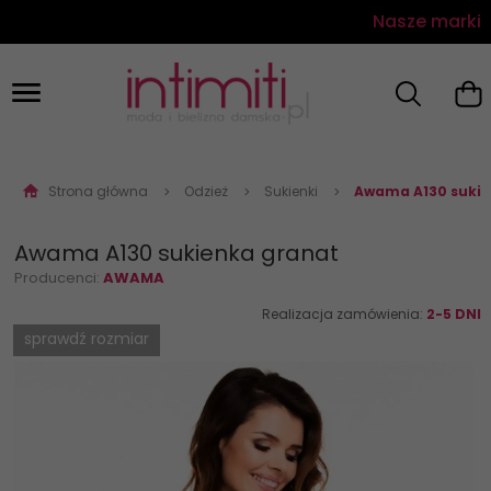
Nasze marki
Strona główna
Odzież
Sukienki
Awama A130 sukie
Awama A130 sukienka granat
Producenci:
AWAMA
Realizacja zamówienia:
2-5 DNI
sprawdź rozmiar