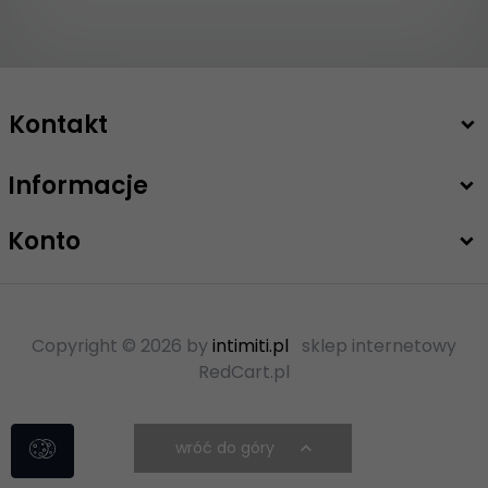
Kontakt
Informacje
+48 503 747 208
sklep@intimiti.pl
Konto
Copyright © 2026 by
intimiti.pl
sklep internetowy
RedCart.pl
wróć do góry