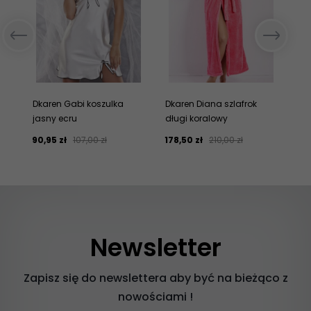
Dkaren Gabi koszulka
Dkaren Diana szlafrok
Dka
jasny ecru
długi koralowy
cie
90,
95
zł
107,00 zł
178,
50
zł
210,00 zł
158
Newsletter
Zapisz się do newslettera aby być na bieżąco z
nowościami !