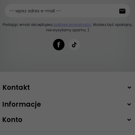
-- wpisz adres e-mail --
Podając email akceptujesz
politykę prywatności
. Możesz być spokojny,
nie wysyłamy spamu :)
Kontakt
Informacje
+48 503 747 208
sklep@intimiti.pl
Konto