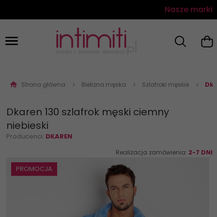
Nasze marki
Strona główna
Bielizna męska
Szlafroki męskie
Dka
Dkaren 130 szlafrok męski ciemny
niebieski
Producenci:
DKAREN
Realizacja zamówienia:
2-7 DNI
PROMOCJA