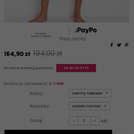
194,00 zł
164,
90
zł
Do końca promocji pozostało:
25 dni 10:07:13
Realizacja zamówienia:
2-7 DNI
options[34]
Kolory:
ciemny niebieski
options[35]
Rozmiary:
wybierz rozmiar
Dodaj
szt.