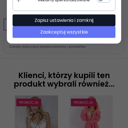
OPINIE KLIENTÓW
Zapisz ustawienia i zamknij
Napisz opinię
Zaakceptuj wszystkie
Zasoby dotyczące bezpieczeństwa i produktów
Klienci, którzy kupili ten
produkt wybrali również...
PROMOCJA
PROMOCJA