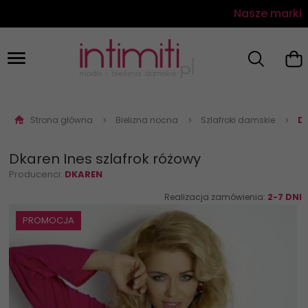
Nasze marki
Strona główna
Bielizna nocna
Szlafroki damskie
Dk
Dkaren Ines szlafrok różowy
Producenci:
DKAREN
Realizacja zamówienia:
2-7 DNI
PROMOCJA