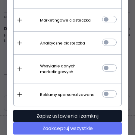
UKRYJ OPIS
Marketingowe ciasteczka
Dkaren Ines szlafrok różowy
Niezwykle wygodna i
przyjemna w noszeniu. Podomka z długimi rękawami,po
bokach kieszenie wiązana paskiem.
Analityczne ciasteczka
OPINIE KLIENTÓW
Wysyłanie danych
marketingowych
Napisz opinię
Reklamy spersonalizowane
Zasoby dotyczące bezpieczeństwa i produktów
Zapisz ustawienia i zamknij
Zaakceptuj wszystkie
Klienci, którzy kupili ten