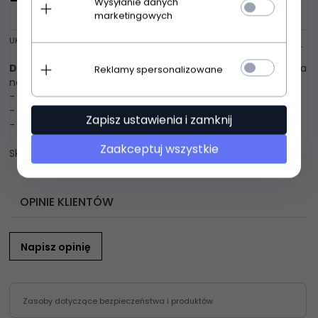
Wysyłanie danych
marketingowych
UKRYJ OPIS
Dkaren Ismena koszulka czerwona
Zmysłowa koszulka
Reklamy spersonalizowane
nocna dostepna w dwóch kolorach
- cienkie ramiaczka regulowane
- wykonana z satyny
Zapisz ustawienia i zamknij
- góra ozdobiona kwiecistą czarną koronką
Zaakceptuj wszystkie
Skład: 100% poliester
OPINIE KLIENTÓW
Napisz opinię
Zasoby dotyczące bezpieczeństwa i produktów