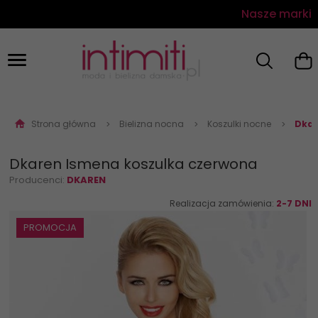
Nasze marki
Strona główna
Bielizna nocna
Koszulki nocne
Dkar
Dkaren Ismena koszulka czerwona
Producenci:
DKAREN
Realizacja zamówienia:
2-7 DNI
PROMOCJA