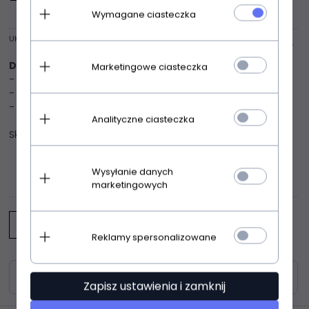
Wymagane ciasteczka
UKRYJ OPIS
Dkaren Melita koszulka
Kobieca koszulka nocna
Marketingowe ciasteczka
- wykonana z gładkiej wiskozowej dzianiny
- szerokie ramiączka
- z tyłu tiulowa siateczka
Analityczne ciasteczka
Skład: 92% wiskoza, 8% elastan
Wysyłanie danych
OPINIE KLIENTÓW
marketingowych
Napisz opinię
Reklamy spersonalizowane
Zasoby dotyczące bezpieczeństwa i produktów
Zapisz ustawienia i zamknij