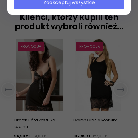
Zaakceptuj wszystkie
Klienci, którzy kupili ten
produkt wybrali również...
PROMOCJA
PROMOCJA
Dkaren Róża koszulka
Dkaren Gracja koszulka
Dk
czarna
96,
90
zł
114,00 zł
107,
95
zł
127,00 zł
85,