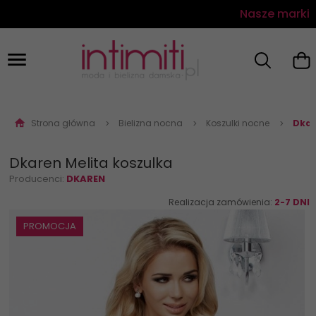
Nasze marki
Strona główna
Bielizna nocna
Koszulki nocne
Dkar
Dkaren Melita koszulka
Producenci:
DKAREN
Realizacja zamówienia:
2-7 DNI
PROMOCJA