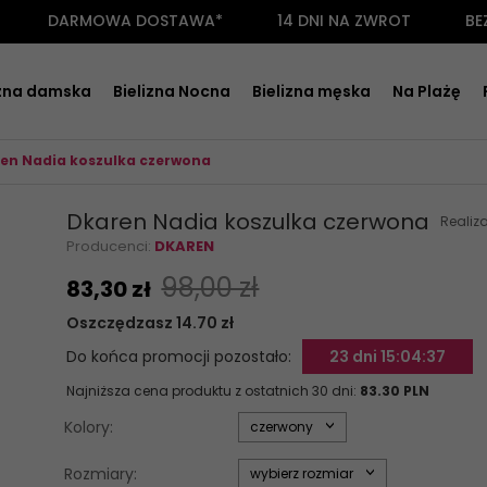
DARMOWA DOSTAWA*
14 DNI NA ZWROT
BE
izna damska
Bielizna Nocna
Bielizna męska
Na Plażę
en Nadia koszulka czerwona
Dkaren Nadia koszulka czerwona
Realiz
Producenci:
DKAREN
98,00 zł
83,
30
zł
Oszczędzasz 14.70 zł
Do końca promocji pozostało:
23 dni 15:04:36
Najniższa cena produktu z ostatnich 30 dni:
83.30 PLN
options[34]
Kolory:
czerwony
options[35]
Rozmiary:
wybierz rozmiar