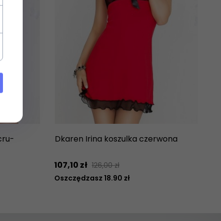
cru-
Dkaren Irina koszulka czerwona
107,
10
zł
126,00 zł
Oszczędzasz 18.90 zł