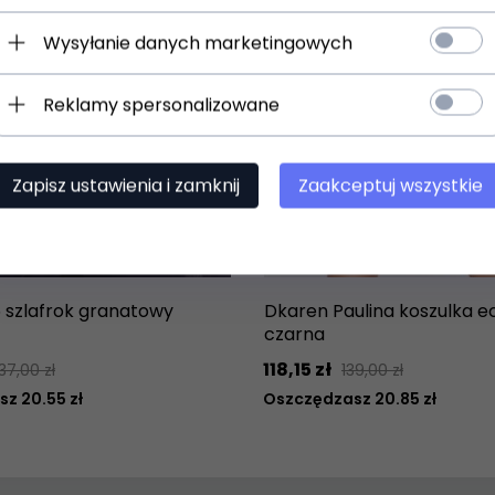
Wysyłanie danych marketingowych
Reklamy spersonalizowane
Zapisz ustawienia i zamknij
Zaakceptuj wszystkie
5 szlafrok granatowy
Dkaren Paulina koszulka e
czarna
118,
15
zł
137,00 zł
139,00 zł
z 20.55 zł
Oszczędzasz 20.85 zł