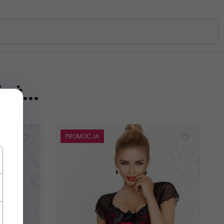
eż...
PROMOCJA