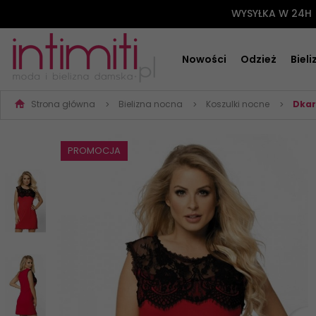
WYSYŁKA W 24H
Nowości
Odzież
Biel
Strona główna
Bielizna nocna
Koszulki nocne
Dkar
PROMOCJA