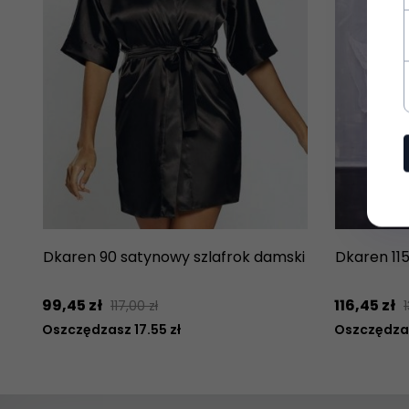
Dkaren 90 satynowy szlafrok damski
Dkaren 11
99,
45
zł
116,
45
zł
117,00 zł
Oszczędzasz 17.55 zł
Oszczędzas