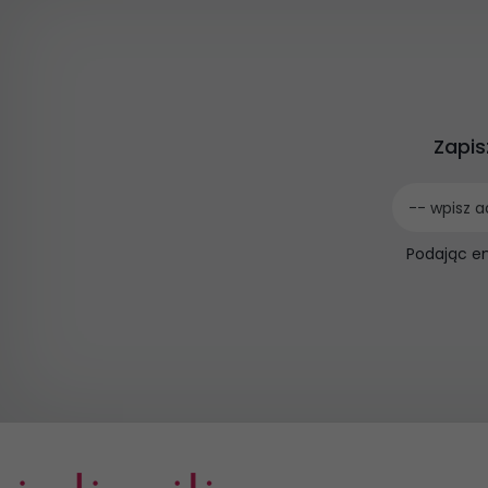
Zapis
-- wpisz a
Podając e