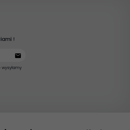
iami !
ie wysyłamy