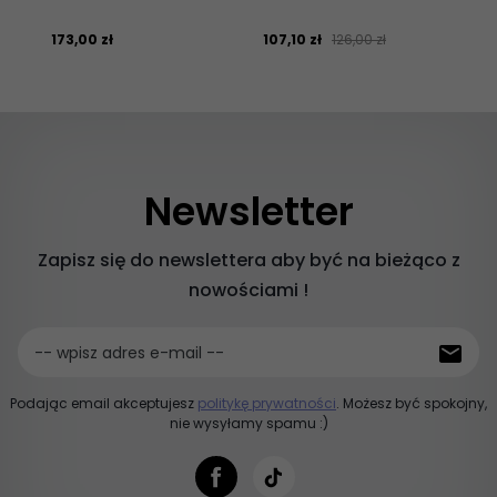
173,
00
zł
107,
10
zł
126,00 zł
93,
Newsletter
Zapisz się do newslettera aby być na bieżąco z
nowościami !
-- wpisz adres e-mail --
Podając email akceptujesz
politykę prywatności
. Możesz być spokojny,
nie wysyłamy spamu :)