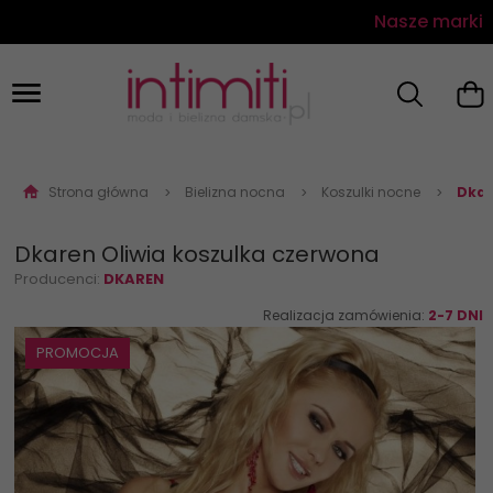
Nasze marki
Strona główna
Bielizna nocna
Koszulki nocne
Dkar
Dkaren Oliwia koszulka czerwona
Producenci:
DKAREN
Realizacja zamówienia:
2-7 DNI
PROMOCJA