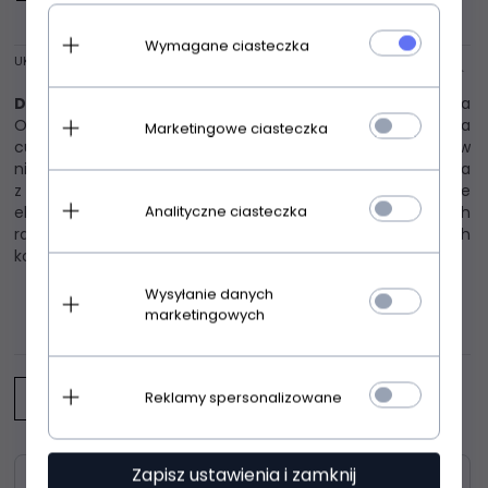
Wymagane ciasteczka
UKRYJ OPIS
Dkaren Oliwia koszulka czerwona
Urocza koszulka nocna
Oliwia wykonana została z przemiłej w dotyku satyny, która
Marketingowe ciasteczka
cudownie otuli ciało i sprawi, że każda Pani poczuje się w
niej wyjątkowo. W górnej części koszulka została wykonana
z uroczej, delikatnej dla ciała koronki, która wspaniale
Analityczne ciasteczka
eksponuje biust. Koszulka na szerokich, koronkowych
ramiączkach. We wszystkich wersjach kolorystycznych
koronka jest czarna.
Wysyłanie danych
marketingowych
OPINIE KLIENTÓW
Reklamy spersonalizowane
Napisz opinię
Zapisz ustawienia i zamknij
Zasoby dotyczące bezpieczeństwa i produktów