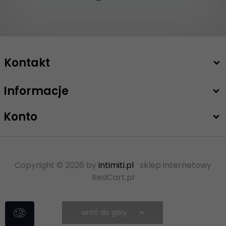
Kontakt
Informacje
+48 503 747 208
sklep@intimiti.pl
Konto
Copyright © 2026 by
intimiti.pl
sklep internetowy
RedCart.pl
wróć do góry