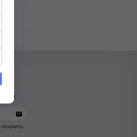
iami !
ie wysyłamy