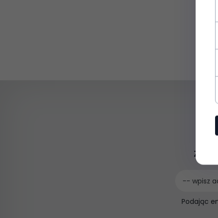
Zapis
-- wpisz a
Podając e