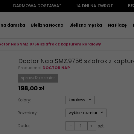
DARMOWA DOSTAWA*
14 DNI NA ZWROT
BE
izna damska
Bielizna Nocna
Bielizna męska
Na Plażę
ctor Nap SMZ.9756 szlafrok z kapturem koralowy
Doctor Nap SMZ.9756 szlafrok z kaptu
Producenci:
DOCTOR NAP
sprawdź rozmiar
198,
00
zł
options[34]
Kolory:
koralowy
options[35]
Rozmiary:
wybierz rozmiar
Dodaj
szt.