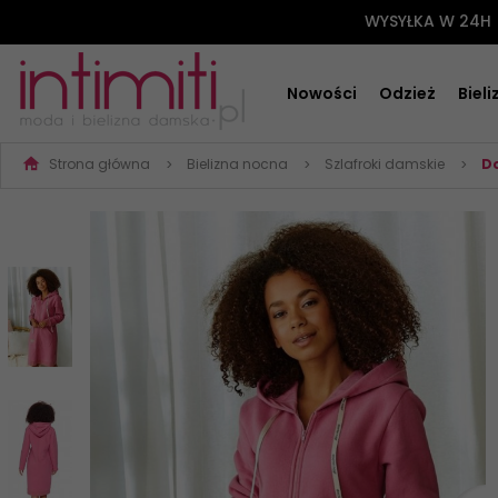
WYSYŁKA W 24H
Nowości
Odzież
Biel
Strona główna
Bielizna nocna
Szlafroki damskie
Do