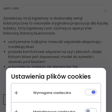
UKRYJ OPIS
Zjawiskowy strój kąpielowy w doskonałej wersji
kolorystycznej to niezwykle oryginalna propozycja dla każdej
kobiety. Strój kąpielowy Lorin zachwyca apetycznie
kolorową tkaniną biustonosza.
usztywniane trójkątne miseczki wspaniale eksponują i
modelują biust
posiada komfortowe wiązania na szyi i plecach, dzięki
którym łatwo jest dopasować model do sylwetki i
obwodu pod biustem
w komplecie znajdują się eleganckie figi
Ustawienia plików cookies
OPINIE KLIENTÓW
Wymagane ciasteczka
Napisz opinię
Marketingowe ciasteczka