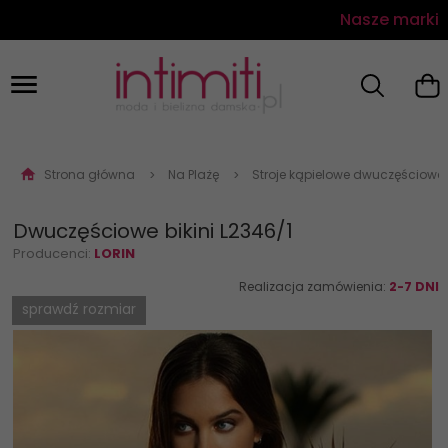
Nasze marki
Strona główna
Na Plażę
Stroje kąpielowe dwuczęściowe
Dwuczęściowe bikini L2346/1
Producenci:
LORIN
Realizacja zamówienia:
2-7 DNI
sprawdź rozmiar