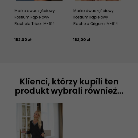
Marko dwuczęściowy
Marko dwuczęściowy
Ma
kostium kąpielowy
kostium kąpielowy
ko
Rachela Tripoli M-614
Rachela Origami M-614
Ra
152,
00
zł
152,
00
zł
152
Klienci, którzy kupili ten
produkt wybrali również...