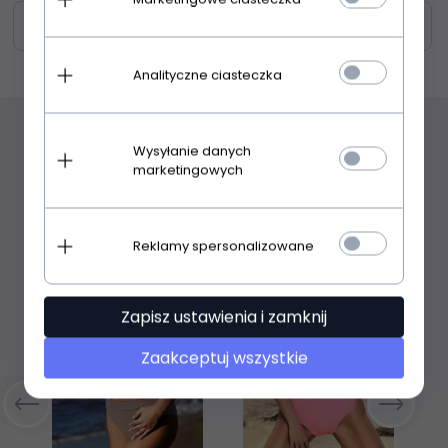
Zasoby dotyczące bezpieczeństwa i produktów
Analityczne ciasteczka
Wysyłanie danych
Polecamy
marketingowych
Reklamy spersonalizowane
Zapisz ustawienia i zamknij
Zaakceptuj wszystkie