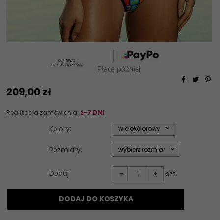
209,
00
zł
Realizacja zamówienia:
2-7 DNI
options[34]
Kolory:
wielokolorowy
options[35]
Rozmiary:
wybierz rozmiar
Dodaj
szt.
DODAJ DO KOSZYKA