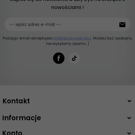
nowościami !
-- wpisz adres e-mail --
Podając email akceptujesz
politykę prywatności
. Możesz być spokojny,
nie wysyłamy spamu :)
Kontakt
Informacje
+48 503 747 208
sklep@intimiti.pl
Konto