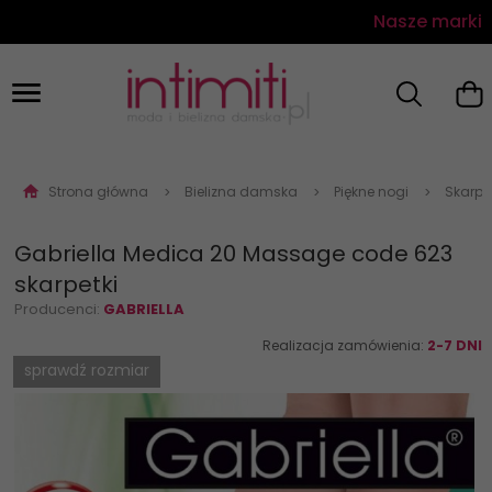
Nasze marki
Strona główna
Bielizna damska
Piękne nogi
Skarpe
Gabriella Medica 20 Massage code 623
skarpetki
Producenci:
GABRIELLA
Realizacja zamówienia:
2-7 DNI
sprawdź rozmiar