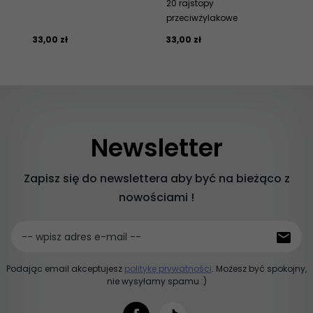
20 rajstopy
DEN
przeciwżylakowe
kl
33,
00
zł
33,
00
zł
21,
Newsletter
Zapisz się do newslettera aby być na bieżąco z
nowościami !
-- wpisz adres e-mail --
Podając email akceptujesz
politykę prywatności
. Możesz być spokojny,
nie wysyłamy spamu :)