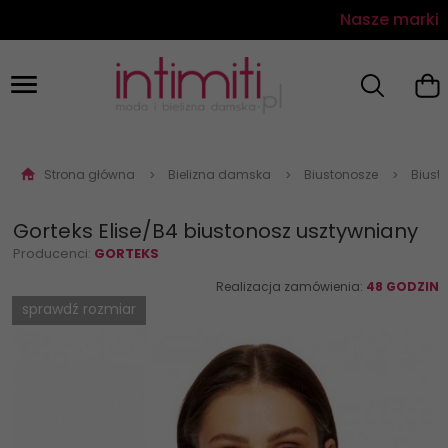
Nasze marki
Strona główna
Bielizna damska
Biustonosze
Biust
Gorteks Elise/B4 biustonosz usztywniany
Producenci:
GORTEKS
Realizacja zamówienia:
48 GODZIN
sprawdź rozmiar