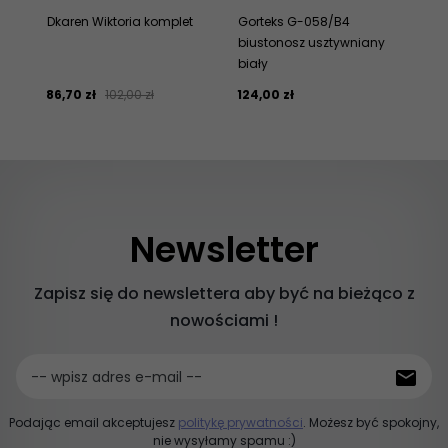
Dkaren Wiktoria komplet
Gorteks G-058/B4
Gor
biustonosz usztywniany
bi
biały
bia
86,
70
zł
102,00 zł
124,
00
zł
145
Newsletter
Zapisz się do newslettera aby być na bieżąco z
nowościami !
-- wpisz adres e-mail --
Podając email akceptujesz
politykę prywatności
. Możesz być spokojny,
nie wysyłamy spamu :)