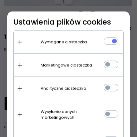
Ustawienia plików cookies
109,
00
zł
Wymagane ciasteczka
Realizacja zamówienia:
90 DNI
options[34]
Kolory:
bordowy
Marketingowe ciasteczka
options[35]
Rozmiary:
wybierz rozmiar
Dodaj
szt.
Analityczne ciasteczka
DODAJ DO KOSZYKA
Wysyłanie danych
marketingowych
UKRYJ OPIS