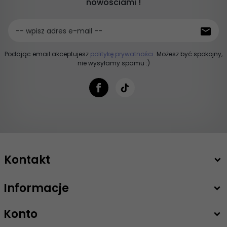
nowościami !
-- wpisz adres e-mail --
Podając email akceptujesz
politykę prywatności
. Możesz być spokojny,
nie wysyłamy spamu :)
Kontakt
Informacje
+48 503 747 208
sklep@intimiti.pl
Konto