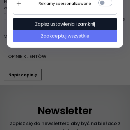
Harmony H026 sukienka bordowa
Rewelacyjna sukienka
Reklamy spersonalizowane
wykonana z gładkiej jednolitej dzianiny
- na szerokich ramiaczkach
- prosty fason będzie świetnie wyglądać na każdej sylwetce
Zapisz ustawienia i zamknij
- świetna propozycja na letnie dni
Zaakceptuj wszystkie
Materiał: 94% wiskoza, 6% elastan
OPINIE KLIENTÓW
Napisz opinię
Newsletter
Zapisz się do newslettera aby być na bieżąco z