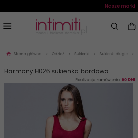
Nasze marki
Strona główna
Odzież
Sukienki
Sukienki długie
Harmony H026 sukienka bordowa
Realizacja zamówienia:
90 DNI