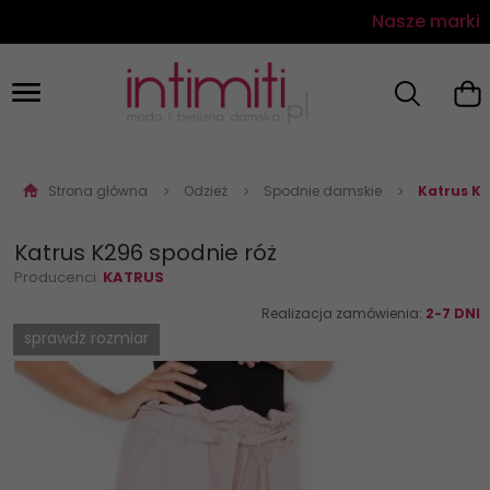
Nasze marki
Strona główna
Odzież
Spodnie damskie
Katrus K2
Katrus K296 spodnie róż
Producenci:
KATRUS
Realizacja zamówienia:
2-7 DNI
sprawdż rozmiar