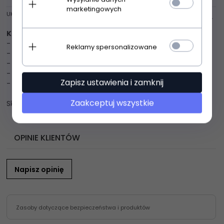
marketingowych
UKRYJ OPIS
Katrus K296 spodnie róż
Modne spodnie
- wykonane z gładkiego materiału
Reklamy spersonalizowane
- na gumce
- w pasie wiązanie
- nogawki zakończone ściągaczem
Zapisz ustawienia i zamknij
- po bokach kieszenie
Zaakceptuj wszystkie
Skład: poliester 80% wiskoza 17% elastan 3%
OPINIE KLIENTÓW
Napisz opinię
Zasoby dotyczące bezpieczeństwa i produktów