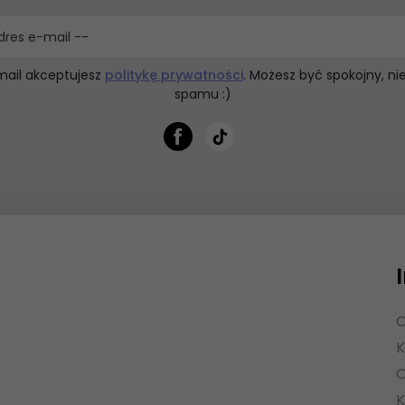
dres e-mail --
mail akceptujesz
politykę prywatności
. Możesz być spokojny, n
spamu :)
O
K
O
K