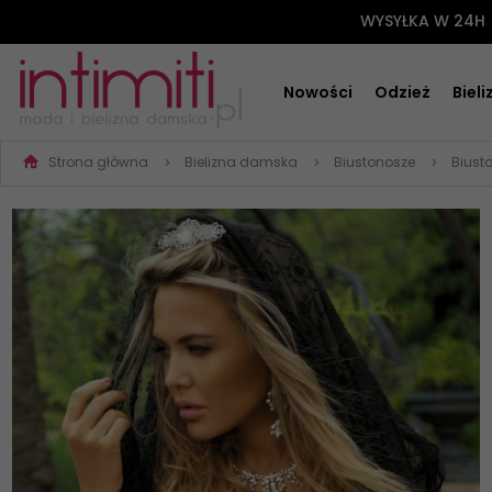
WYSYŁKA W 24H
Nowości
Odzież
Biel
Strona główna
Bielizna damska
Biustonosze
Biust