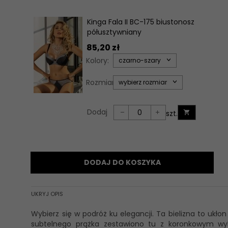
Kinga Fala II BC-175 biustonosz
półusztywniany
85,
20
zł
options[34]
Kolory:
czarno-szary
options[35]
Rozmiary:
wybierz rozmiar
Dodaj
szt.
Ilość
dla
produktu
28490
DODAJ DO KOSZYKA
UKRYJ OPIS
Wybierz się w podróż ku elegancji. Ta bielizna to ukł
subtelnego prążka zestawiono tu z koronkowym wy