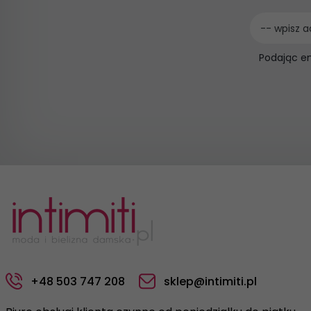
-- wpisz a
Podając e
+48 503 747 208
sklep@intimiti.pl