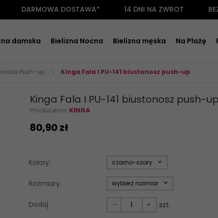
DARMOWA DOSTAWA*
14 DNI NA ZWROT
BE
izna damska
Bielizna Nocna
Bielizna męska
Na Plażę
onosze Push-up
Kinga Fala I PU-141 biustonosz push-up
Kinga Fala I PU-141 biustonosz push-u
Producenci:
KINGA
80,
90
zł
options[34]
Kolory:
czarno-szary
options[35]
Rozmiary:
wybierz rozmiar
Dodaj
szt.