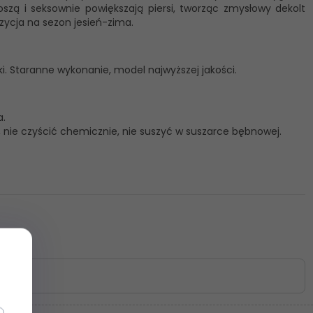
noszą i seksownie powiększają piersi, tworząc zmysłowy dekolt
zycja na sezon jesień-zima.
nki. Staranne wykonanie, model najwyższej jakości.
a.
, nie czyścić chemicznie, nie suszyć w suszarce bębnowej.