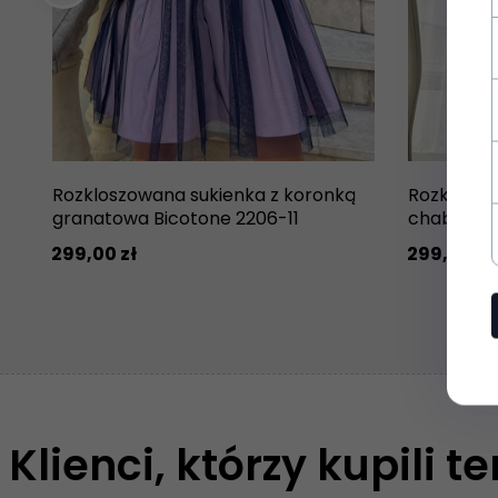
Rozkloszowana sukienka z koronką
Rozkloszo
granatowa Bicotone 2206-11
chabrowa
299,
00
zł
299,
00
zł
Klienci, którzy kupili t