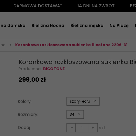
DARMOWA DOSTAWA*
14 DNI NA ZWROT
BE
izna damska
Bielizna Nocna
Bielizna męska
Na Plażę
ane
Koronkowa rozkloszowana sukienka Bicotone 2206-31
Koronkowa rozkloszowana sukienka Bi
Producenci:
BICOTONE
299,
00
zł
options[34]
Kolory:
szary-ecru
options[35]
Rozmiary:
34
Dodaj
szt.