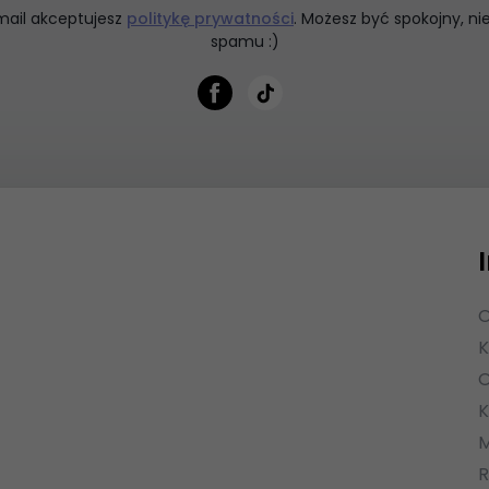
mail akceptujesz
politykę prywatności
. Możesz być spokojny, n
spamu :)
O
K
O
K
M
R