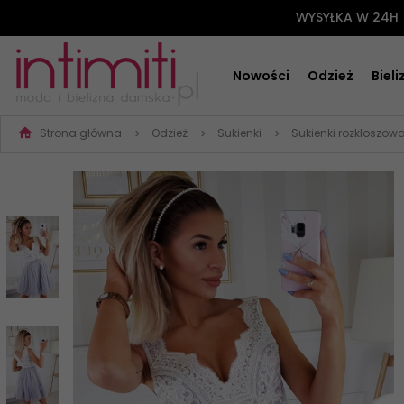
WYSYŁKA W 24H
Nowości
Odzież
Biel
Strona główna
Odzież
Sukienki
Sukienki rozkloszow