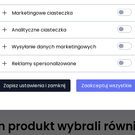
Marketingowe ciasteczka
Analityczne ciasteczka
Wysyłanie danych marketingowych
wana sukienka z koronką
Rozkloszowana sukienka k
 Bicotone 2206-05
Bicotone 2206-10
Reklamy spersonalizowane
299,
00
zł
Zapisz ustawienia i zamknij
Zaakceptuj wszystkie
en produkt wybrali równi