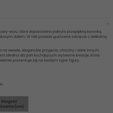
 szary-ecru. Góra dopasowana pokryta przepiękną koronką,
iulowym dołem. W talii posiada gustowne odcięcie z delikatną
 na wesele, eleganckie przyjęcia, chrzciny i wiele innych,
est idealna dla pań kochających wytworne kreacje, które
wietnie prezentuje się na każdym typie figury.
iu
Długość
łkowita (cm)