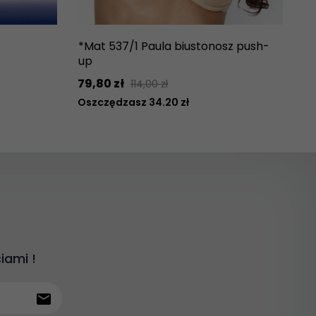
*Mat 537/1 Paula biustonosz push-
up
79,
80
zł
114,00 zł
Oszczędzasz 34.20 zł
iami !