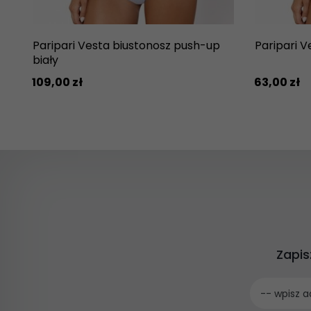
Paripari Vesta biustonosz push-up
Paripari Ve
biały
109,
00
zł
63,
00
zł
Zapis
-- wpisz a