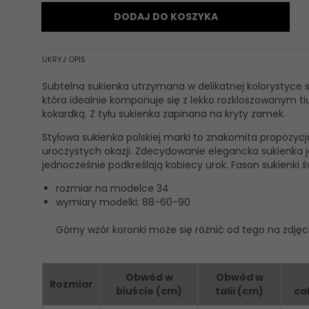
DODAJ DO KOSZYKA
UKRYJ OPIS
Subtelna sukienka utrzymana w delikatnej kolorystyce
która idealnie komponuje się z lekko rozkloszowanym t
kokardką. Z tyłu sukienka zapinana na kryty zamek.
Stylowa sukienka polskiej marki to znakomita propozycja
uroczystych okazji. Zdecydowanie elegancka sukienka j
jednocześnie podkreślają kobiecy urok. Fason sukienki ś
rozmiar na modelce 34
wymiary modelki: 88-60-90
Górny wzór koronki może się różnić od tego na zdjęc
Obwód w
Obwód w
Rozmiar
biuście (cm)
talii (cm)
ca