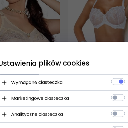
Ustawienia plików cookies
Wymagane ciasteczka
77 biustonosz miękki
Paripari Reggia biustonosz
Marketingowe ciasteczka
98,
00
zł
Analityczne ciasteczka