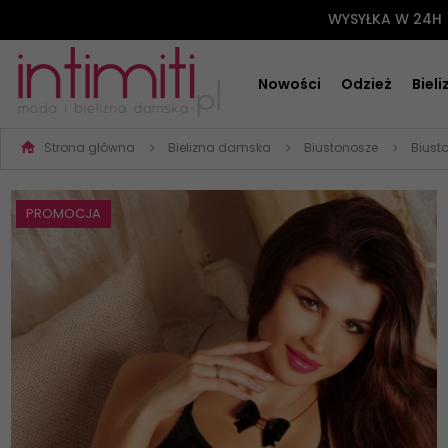
WYSYŁKA W 24H
Nowości
Odzież
Biel
Strona główna
Bielizna damska
Biustonosze
Biust
PROMOCJA