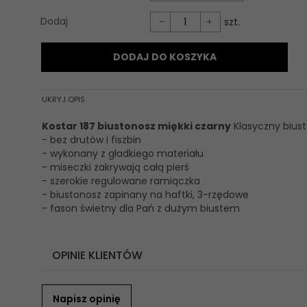
Dodaj
szt.
DODAJ DO KOSZYKA
UKRYJ OPIS
Kostar 187 biustonosz miękki czarny
Klasyczny bius
- bez drutów i fiszbin
- wykonany z gładkiego materiału
- miseczki zakrywają całą pierś
- szerokie regulowane ramiączka
- biustonosz zapinany na haftki, 3-rzędowe
- fason świetny dla Pań z dużym biustem
OPINIE KLIENTÓW
Napisz opinię