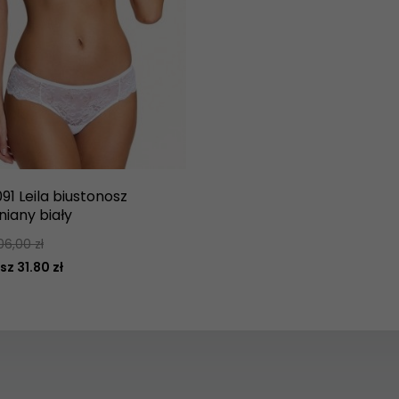
91 Leila biustonosz
iany biały
06,00 zł
z 31.80 zł