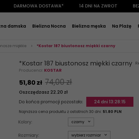
DARMOWA DOSTAWA*
14 DNI NA ZWROT
BE
izna damska
Bielizna Nocna
Bielizna męska
Na Plażę
onosze miękkie
*Kostar 187 biustonosz miękki czarny
*Kostar 187 biustonosz miękki czarny
R
Producenci:
KOSTAR
74,00 zł
51,
80
zł
Oszczędzasz 22.20 zł
Do końca promocji pozostało:
24 dni 13:28:14
Najniższa cena produktu z ostatnich 30 dni:
51.80 PLN
options[34]
Kolory:
czarny
options[35]
Rozmiary:
wybierz rozmiar