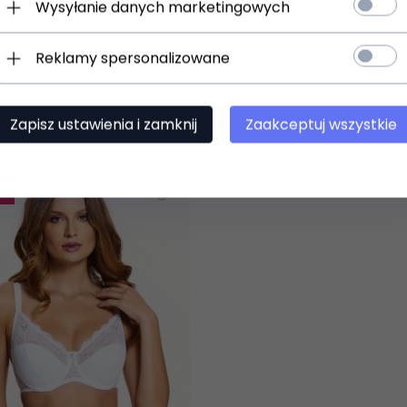
Wysyłanie danych marketingowych
Reklamy spersonalizowane
en produkt wybrali równi
Zapisz ustawienia i zamknij
Zaakceptuj wszystkie
A