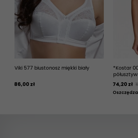
Viki 577 biustonosz miękki biały
*Kostar 00
półusztywn
86,
00
zł
74,
20
zł
1
Oszczędzas