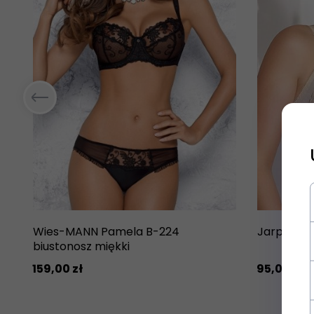
Wies-MANN Pamela B-224
Jarpol 57
biustonosz miękki
159,
00
zł
95,
00
zł