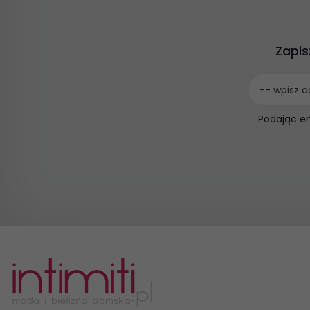
Zapis
-- wpisz a
Podając e