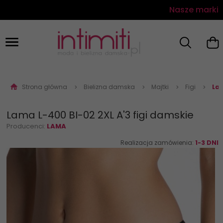
Nasze marki
Strona główna
Bielizna damska
Majtki
Figi
Lam
Lama L-400 BI-02 2XL A'3 figi damskie
Producenci:
LAMA
Realizacja zamówienia:
1-3 DNI