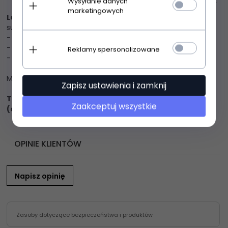
Wysyłanie danych
marketingowych
Lenitif K480 sukienka brązowa
Elegancka dopasowana
sukienka, która świetnie prezentuje się na sylwetce
- góra ozdobiona doszytą peleryną
- sukienka idealna na wielkie wyjścia i romantyczne kolacje
Reklamy spersonalizowane
- zapinana z tyłu na kryty zamek
Materiał: Polyester: 30% Viscose: 66% Elastane: 4%
Zapisz ustawienia i zamknij
Tabela rozmiarów znajduje się w formie obrazkowej
Zaakceptuj wszystkie
(ostatnie zdjęcie po lewej stronie)
OPINIE KLIENTÓW
Napisz opinię
Zasoby dotyczące bezpieczeństwa i produktów