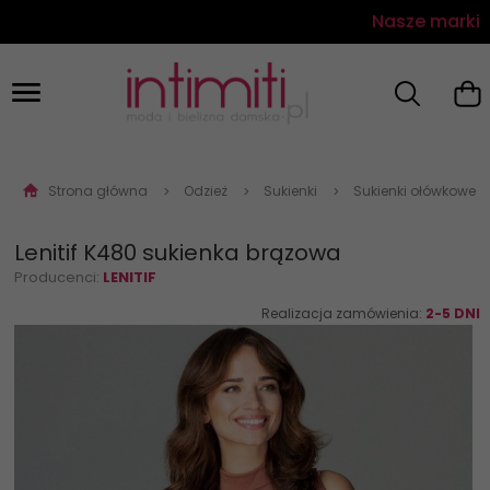
Nasze marki
Strona główna
Odzież
Sukienki
Sukienki ołówkowe
Lenitif K480 sukienka brązowa
Producenci:
LENITIF
Realizacja zamówienia:
2-5 DNI