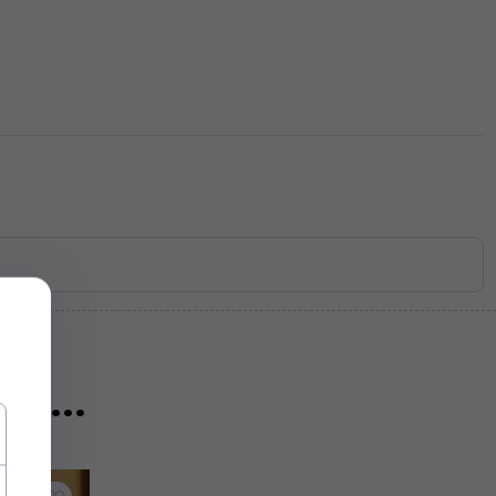
eż...