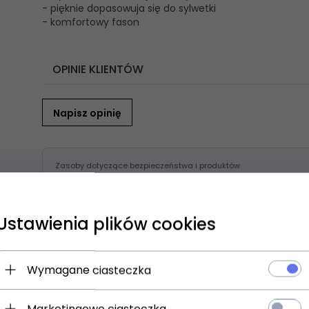
- pięknie dopasowuja się do sylwetki
- komfortowy fason
OPINIE KLIENTÓW
Napisz opinię
Zasoby dotyczące bezpieczeństwa i produktów
Ustawienia plików cookies
en produkt wybrali równi
Wymagane ciasteczka
Marketingowe ciasteczka