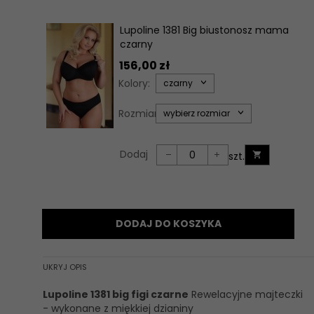
Lupoline 1381 Big biustonosz mama
czarny
156,
00
zł
options[34]
Kolory:
czarny
options[35]
Rozmiary:
wybierz rozmiar
Dodaj
szt.
Ilość
dla
produktu
56235
DODAJ DO KOSZYKA
UKRYJ OPIS
Lupoline 1381 big figi czarne
Rewelacyjne majteczki
- wykonane z miękkiej dzianiny