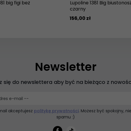
81 big figi beż
Lupoline 1381 Big biuston
czarny
156,
00
zł
Newsletter
z się do newslettera aby być na bieżąco z nowośc
dres e-mail --
mail akceptujesz
politykę prywatności
. Możesz być spokojny, n
spamu :)