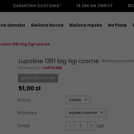
DARMOWA DOSTAWA*
14 DNI NA ZWROT
BE
izna damska
Bielizna Nocna
Bielizna męska
Na Plażę
oline 1381 big figi czarne
Lupoline 1381 big figi czarne
Realizacja zamó
Producenci:
LUPOLINE
sprawdź rozmiar
51,
00
zł
options[34]
Kolory:
czarny
options[35]
Rozmiary:
wybierz rozmiar
Dodaj
szt.