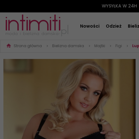
WYSYŁKA W 24H
Nowości
Odzież
Biel
Strona główna
Bielizna damska
Majtki
Figi
Lup