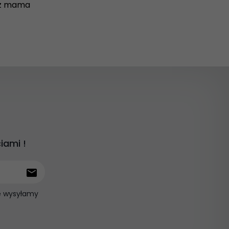
osz mama
iami !
ie wysyłamy