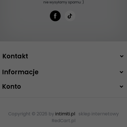
nie wysyłamy spamu :)
Kontakt
Informacje
+48 503 747 208
sklep@intimiti.pl
Konto
Copyright © 2026 by
intimiti.pl
sklep internetowy
RedCart.pl