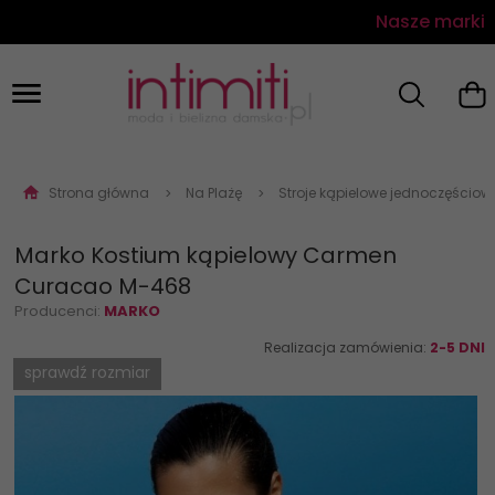
Nasze marki
Strona główna
Na Plażę
Stroje kąpielowe jednoczęściow
Marko Kostium kąpielowy Carmen
Curacao M-468
Producenci:
MARKO
Realizacja zamówienia:
2-5 DNI
sprawdź rozmiar