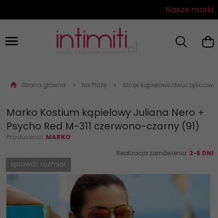
Nasze marki
Strona główna
Na Plażę
Stroje kąpielowe dwuczęściowe
Marko Kostium kąpielowy Juliana Nero +
Psycho Red M-311 czerwono-czarny (91)
Producenci:
MARKO
Realizacja zamówienia:
2-5 DNI
sprawdź rozmiar