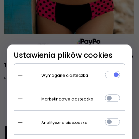
Ustawienia plików cookies
100,
10
zł
Wymagane ciasteczka
Realizacja zamówienia:
2-5 DNI
options[34]
Kolory:
czerwono-czarny
Marketingowe ciasteczka
options[35]
Rozmiary:
wybierz rozmiar
Dodaj
szt.
Analityczne ciasteczka
DODAJ DO KOSZYKA