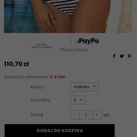
110,
70
zł
Realizacja zamówienia:
2-5 DNI
options[34]
Kolory:
miętowy
options[35]
Rozmiary:
S
Dodaj
szt.
DODAJ DO KOSZYKA