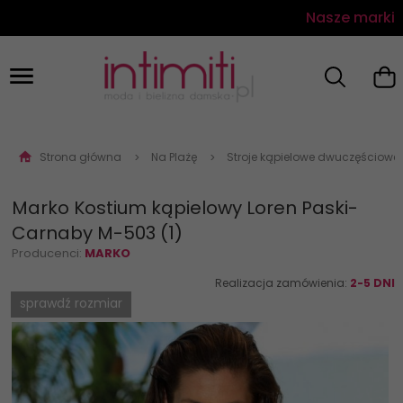
Nasze marki
Strona główna
Na Plażę
Stroje kąpielowe dwuczęściowe
Marko Kostium kąpielowy Loren Paski-
Carnaby M-503 (1)
Producenci:
MARKO
Realizacja zamówienia:
2-5 DNI
sprawdź rozmiar