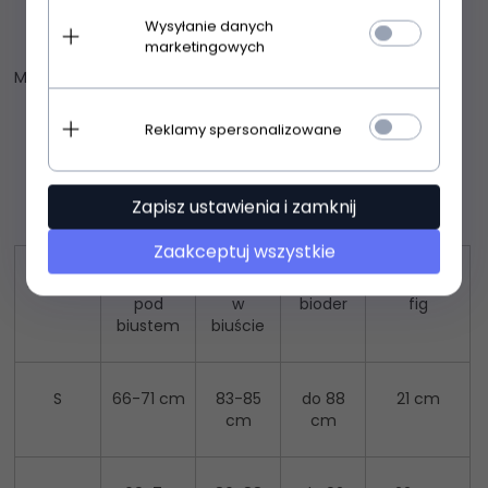
Wysyłanie danych
marketingowych
Materiał: 80% poliamid, 20% elastan
Reklamy spersonalizowane
Zapisz ustawienia i zamknij
Zaakceptuj wszystkie
Rozmiar
Obwód
Obwód
Obwód
Wysokość
pod
w
bioder
fig
biustem
biuście
S
66-71 cm
83-85
do 88
21 cm
cm
cm