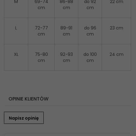
M
69-74
86-88
do 92
22 cm
cm
cm
cm
L
72-77
89-91
do 96
23 cm
cm
cm
cm
XL
75-80
92-93
do 100
24 cm
cm
cm
cm
OPINIE KLIENTÓW
Napisz opinię