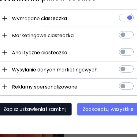
Zasoby dotyczące bezpieczeństwa i produktów
Wymagane ciasteczka
Marketingowe ciasteczka
en produkt wybrali równi
Analityczne ciasteczka
Wysyłanie danych marketingowych
Reklamy spersonalizowane
Zapisz ustawienia i zamknij
Zaakceptuj wszystkie