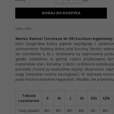
szt.
DODAJ DO KOSZYKA
UKRYJ OPIS
Marko Rachel Turcheze M-261 kostium kąpielowy 
lata! Oryginalne kolory pięknie współgrają z opaleni
wzmocnione fiszbiną dolną oraz boczną. Bardzo dobrze 
do rozmiarów: S, M, L dodawane są wyjmowane podusze
gładki, ozdobiony w górnej części prążkowaną la
marynarski ster i kotwicę. Całość ozdobiona połyskują
potrzeby można ją swobodnie wypiąć. Biustonosz zapi
szyję (wiązanie można wyciągnąć). W zestawie mocnie
paski można dowolnie regulować. Gładkie, nie prześwit
Tabela
S
M
L
XL
2XL
S/M
rozmiarów
Twój obwód
80-
83-
86-
89-
92-
80-