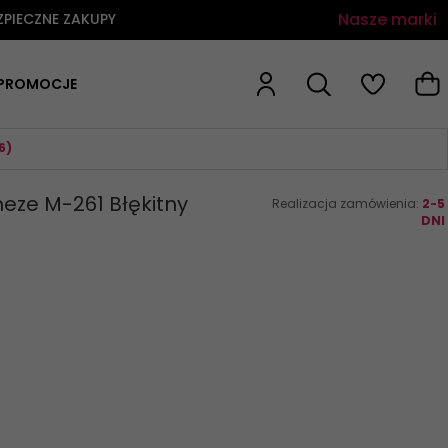
Nasze marki
ZPIECZNE ZAKUPY
PROMOCJE
6)
eze M-261 Błękitny
Realizacja zamówienia:
2-5
DNI