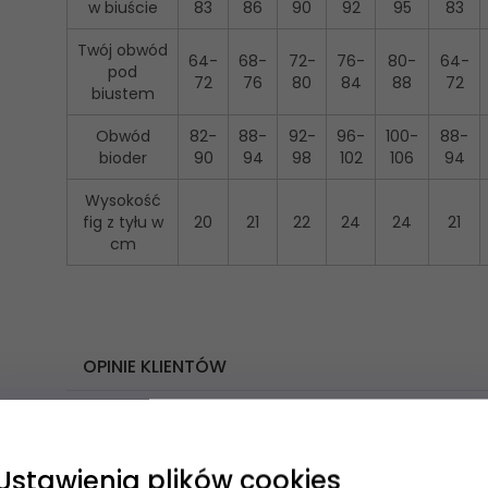
w biuście
83
86
90
92
95
83
Twój obwód
64-
68-
72-
76-
80-
64-
pod
72
76
80
84
88
72
biustem
Obwód
82-
88-
92-
96-
100-
88-
bioder
90
94
98
102
106
94
Wysokość
fig z tyłu w
20
21
22
24
24
21
cm
OPINIE KLIENTÓW
Napisz opinię
Ustawienia plików cookies