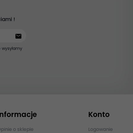
iami !
ie wysyłamy
Informacje
Konto
pinie o sklepie
Logowanie