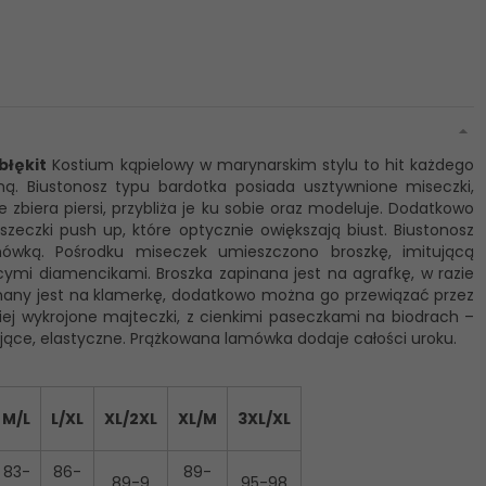
błękit
Kostium kąpielowy w marynarskim stylu to hit każdego
zną. Biustonosz typu bardotka posiada usztywnione miseczki,
zbiera piersi, przybliża je ku sobie oraz modeluje. Dodatkowo
czki push up, które optycznie owiększają biust. Biustonosz
mówką. Pośrodku miseczek umieszczono broszkę, imitującą
cymi diamencikami. Broszka zapinana jest na agrafkę, w razie
nany jest na klamerkę, dodatkowo można go przewiązać przez
j wykrojone majteczki, z cienkimi paseczkami na biodrach –
ujące, elastyczne. Prążkowana lamówka dodaje całości uroku.
M/L
L/XL
XL/2XL
XL/M
3XL/XL
83-
86-
89-
89-9
95-98