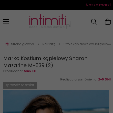
Nasze marki
Strona główna
Na Plażę
Stroje kąpielowe dwuczęściowe
Marko Kostium kąpielowy Sharon
Mazarine M-539 (2)
Producenci:
MARKO
Realizacja zamówienia:
2-5 DNI
sprawdź rozmiar