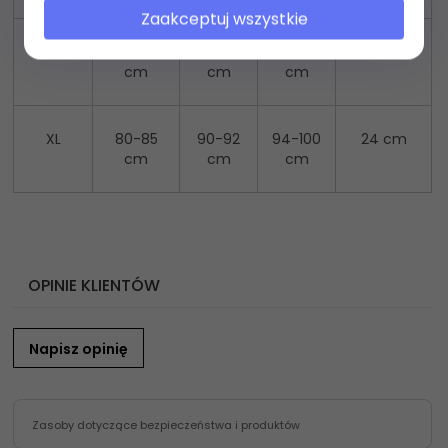
Zaakceptuj wszystkie
L
75-80
87-89
90-96
23 cm
cm
cm
cm
XL
80-85
90-92
94-100
24 cm
cm
cm
cm
OPINIE KLIENTÓW
Napisz opinię
Zasoby dotyczące bezpieczeństwa i produktów