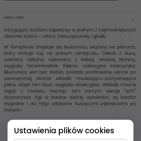
UKRYJ OPIS
Intrygujący kostium kąpielowy w jednym z najmodniejszych
obecnie stylów - Latino. Dwuczęściowy i gładki.
W komplecie znajduje się biustonosz wiązany na plecach,
który imituje top na jednym ramiączku. Dekolt z dużą,
zwiewną falbaną, wykonaną z lekkiej, włoskiej tkaniny,
wygląda fenomenalnie. Piękna, wakacyjna kolorystyka.
Biustonosz jest bez fiszbin, posiada profilowane, ukryte po
wewnętrznej stronie wkładki modelująco-usztywniające
piersi, dzięki nim biust wygląda atrakcyjnie. Wkładki można
wyjąć z modelu, tworząc tym samym wersję "soft"
biustonosza. Figi w bardzo dobrej wysokości, są bardzo
wygodne i do tego zdobione kuszącymi pęknięciami po
bokach.
Ustawienia plików cookies