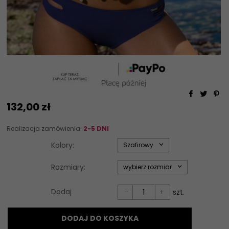
132,
00
zł
Realizacja zamówienia:
2-5 DNI
options[34]
Kolory:
Szafirowy
options[35]
Rozmiary:
wybierz rozmiar
Dodaj
szt.
DODAJ DO KOSZYKA