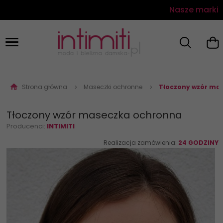
Nasze marki
Strona główna
Maseczki ochronne
Tłoczony wzór ma
Tłoczony wzór maseczka ochronna
Producenci:
INTIMITI
Realizacja zamówienia:
24 GODZINY