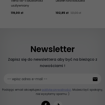
Vena VB-11 biustonosz
Dkaren Kira koszulka
Kat
usztywniany
pi
119,
00
zł
102,
85
zł
121,00 zł
219
Newsletter
Zapisz się do newslettera aby być na bieżąco z
nowościami !
-- wpisz adres e-mail --
Podając email akceptujesz
politykę prywatności
. Możesz być spokojny,
nie wysyłamy spamu :)