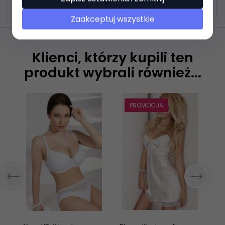
Zasoby dotyczące bezpieczeństwa i produktów
Zaakceptuj wszystkie
Klienci, którzy kupili ten
produkt wybrali również...
PROMOCJA