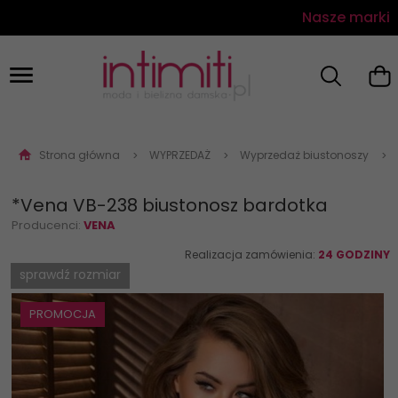
Nasze marki
Strona główna
WYPRZEDAŻ
Wyprzedaż biustonoszy
*Vena VB-238 biustonosz bardotka
Producenci:
VENA
Realizacja zamówienia:
24 GODZINY
sprawdź rozmiar
PROMOCJA