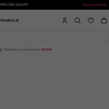
Nasze marki
ZPIECZNE ZAKUPY
PROMOCJE
a
Realizacja zamówienia:
60 DNI