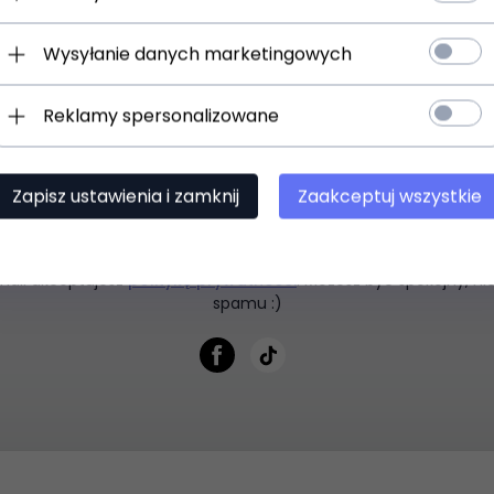
Wysyłanie danych marketingowych
Newsletter
Reklamy spersonalizowane
z się do newslettera aby być na bieżąco z nowośc
Zapisz ustawienia i zamknij
Zaakceptuj wszystkie
dres e-mail --
mail akceptujesz
politykę prywatności
. Możesz być spokojny, n
spamu :)