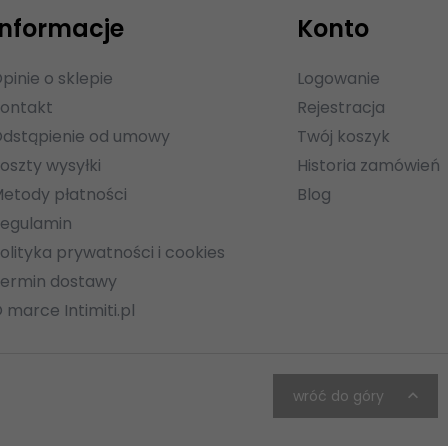
Informacje
Konto
pinie o sklepie
Logowanie
ontakt
Rejestracja
dstąpienie od umowy
Twój koszyk
oszty wysyłki
Historia zamówień
etody płatności
Blog
egulamin
olityka prywatności i cookies
ermin dostawy
 marce Intimiti.pl
wróć do góry