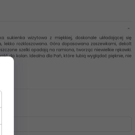
a sukienka wizytowa z miękkiej, doskonale układającej się
ana, lekko rozkloszowana. Góra dopasowana zaszewkami, dekolt
rszczone szelki opadają na ramiona, tworząc niewielkie rękawki.
ość do kolan. Idealna dla Pań, które lubią wyglądać pięknie, nie