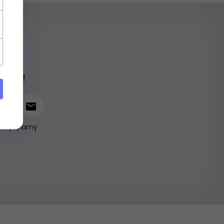
iami !
ie wysyłamy