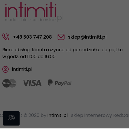
+48 503 747 208
sklep@intimiti.pl
Biuro obsługi klienta czynne od poniedziałku do piątku
w godz. od 11:00 do 16:00
intimiti.pl
Copyright © 2026 by
intimiti.pl
sklep internetowy
RedCar