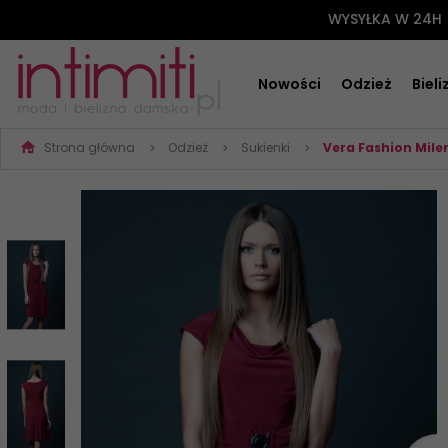
WYSYŁKA W 24H
Nowości
Odzież
Biel
Strona główna
Odzież
Sukienki
Vera Fashion Mil