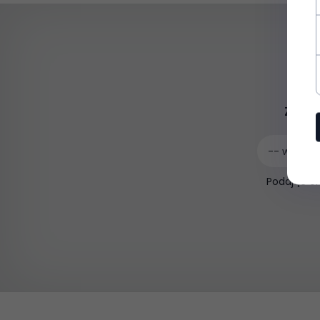
Zapis
-- wpisz a
Podając e