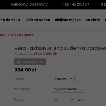
DARMOWA DOSTAWA*
14 DNI NA ZWROT
BE
izna damska
Bielizna Nocna
Bielizna męska
Na Plażę
ena sukienka bordowa
Vera Fashion Milena sukienka bordow
Producenci:
VERA FASHION
sprawdż rozmiar
334,
00
zł
options[34]
Kolory:
bordowy
options[35]
Rozmiary:
wybierz rozmiar
Dodaj
szt.