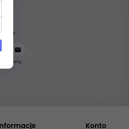
iami !
ie wysyłamy
Informacje
Konto