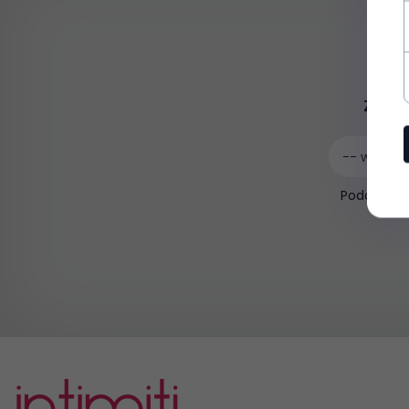
Zapis
-- wpisz a
Podając e