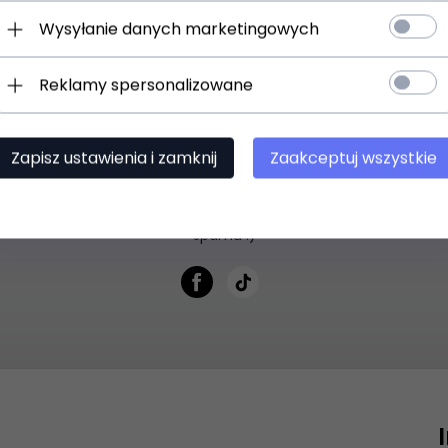
Wysyłanie danych marketingowych
Newsletter
Reklamy spersonalizowane
z się do newslettera aby być na bieżąco z nowośc
Zapisz ustawienia i zamknij
Zaakceptuj wszystkie
dres e-mail --
mail akceptujesz
politykę prywatności
. Możesz być spokojny, n
spamu :)