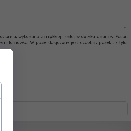
zienna, wykonana z miękkiej i miłej w dotyku dzianiny. Fason
mi lamówką. W pasie dołączony jest ozdobny pasek , z tyłu