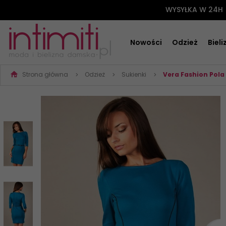
WYSYŁKA W 24H
Nowości
Odzież
Biel
Strona główna
Odzież
Sukienki
Vera Fashion Pol