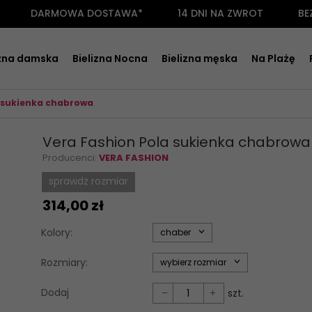
DARMOWA DOSTAWA*
14 DNI NA ZWROT
BE
izna damska
Bielizna Nocna
Bielizna męska
Na Plażę
a sukienka chabrowa
Vera Fashion Pola sukienka chabrowa
Producenci:
VERA FASHION
sprawdż rozmiar
314,
00
zł
options[34]
Kolory:
chaber
options[35]
Rozmiary:
wybierz rozmiar
Dodaj
szt.