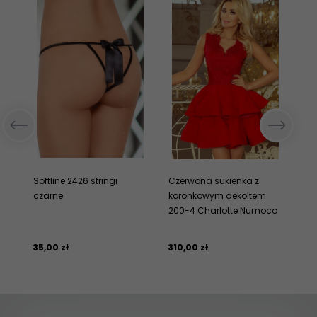
Softline 2426 stringi
Czerwona sukienka z
Gr
czarne
koronkowym dekoltem
ro
200-4 Charlotte Numoco
ko
we
35,
00
zł
310,
00
zł
23