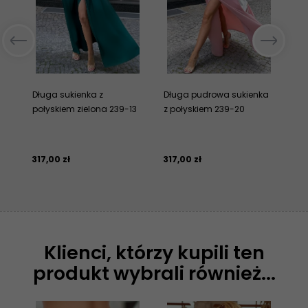
Długa sukienka z
Długa pudrowa sukienka
El
połyskiem zielona 239-13
z połyskiem 239-20
suk
317,
00
zł
317,
00
zł
24
Klienci, którzy kupili ten
produkt wybrali również...