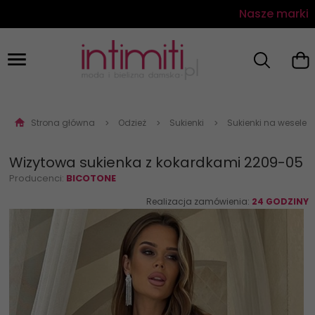
Nasze marki
Strona główna
Odzież
Sukienki
Sukienki na wesele
Wizytowa sukienka z kokardkami 2209-05
Producenci:
BICOTONE
Realizacja zamówienia:
24 GODZINY