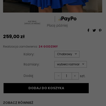
259,
00
zł
Realizacja zamówienia:
24 GODZINY
options[34]
Kolory:
Chabrowy
options[35]
Rozmiary:
wybierz rozmiar
Dodaj
szt.
DODAJ DO KOSZYKA
ZOBACZ RÓWNIEŻ