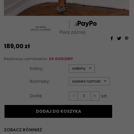
189,
00
zł
Realizacja zamówienia:
24 GODZINY
options[34]
Kolory:
srebrny
options[35]
Rozmiary:
wybierz rozmiar
Dodaj
szt.
DODAJ DO KOSZYKA
ZOBACZ RÓWNIEŻ