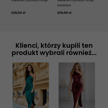
sukienka o prostym kroju
sukienka o prostym kroju
z 
bordowa
sr
229,
00
zł
229,
00
zł
189
Klienci, którzy kupili ten
produkt wybrali również...