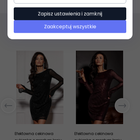
Zapisz ustawienia i zamknij
Zaakceptuj wszystkie
Polecamy
Efektowna cekinowa
Efektowna cekinowa
Br