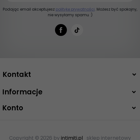
Podając email akceptujesz
politykę prywatności
. Możesz być spokojny,
nie wysyłamy spamu :)
Kontakt
Informacje
+48 503 747 208
sklep@intimiti.pl
Konto
Copyright © 2026 by
intimiti.pl
sklep internetowy