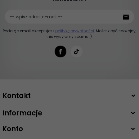
-- wpisz adres e-mail --
Podając email akceptujesz
politykę prywatności
. Możesz być spokojny,
nie wysyłamy spamu :)
Kontakt
Informacje
+48 503 747 208
sklep@intimiti.pl
Konto