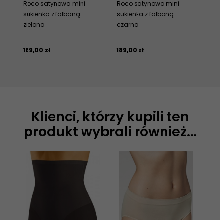
Roco satynowa mini
Roco satynowa mini
Nu
sukienka z falbaną
sukienka z falbaną
sa
zielona
czarna
ro
189,
00
zł
189,
00
zł
313
Klienci, którzy kupili ten
produkt wybrali również...