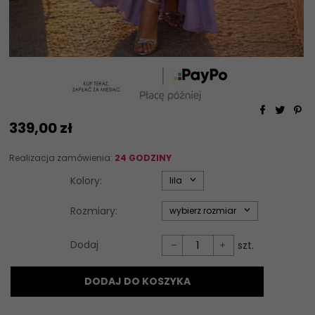
339,
00
zł
Realizacja zamówienia:
24 GODZINY
options[34]
Kolory:
lila
options[35]
Rozmiary:
wybierz rozmiar
Dodaj
szt.
DODAJ DO KOSZYKA