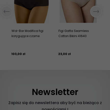
Wol-Bar Modifica figi
Figi Gatta Seamless
Gr
korygujące czarne
Cotton Bikini 41640
ro
ko
we
103,
00
zł
23,
00
zł
23
Newsletter
Zapisz się do newslettera aby być na bieżąco z
nowościami !