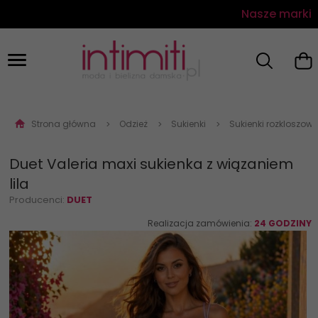
Nasze marki
Strona główna
Odzież
Sukienki
Sukienki rozkloszow
Duet Valeria maxi sukienka z wiązaniem
lila
Producenci:
DUET
Realizacja zamówienia:
24 GODZINY