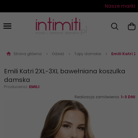
Nasze marki
Strona główna
Odzież
Topy damskie
Emili Katri 
Emili Katri 2XL-3XL bawełniana koszulka
damska
Producenci:
EMILI
Realizacja zamówienia:
1-3 DNI