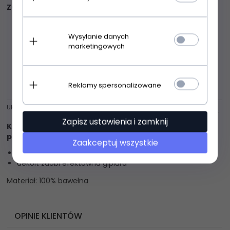
ZOBACZ RÓWNIEŻ
Wysyłanie danych
marketingowych
Reklamy spersonalizowane
UKRYJ OPIS
Zapisz ustawienia i zamknij
Koszulka damska szerokie ramiączko to
ponadczasowa propozycja.
Zaakceptuj wszystkie
wykonana z przyjemnej dla ciała bawełny
dekolt zdobi efektowna gipiura
Materiał: 100% bawełna
OPINIE KLIENTÓW