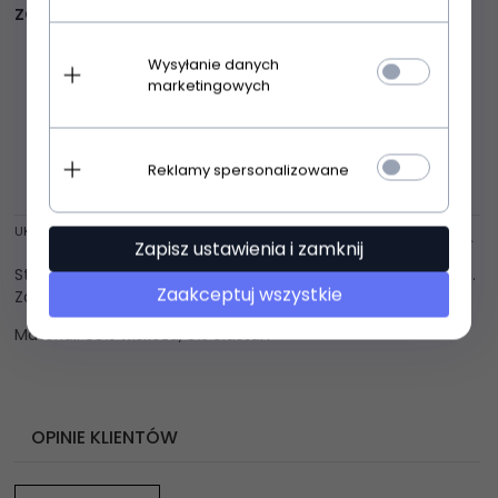
ZOBACZ RÓWNIEŻ
Wysyłanie danych
marketingowych
Reklamy spersonalizowane
UKRYJ OPIS
Zapisz ustawienia i zamknij
Stylowa, dopasowana sukienka midi bez rękawów. Ze stójką.
Zaakceptuj wszystkie
Zapinana z tyłu na zamek.
Materiał: 95% wiskoza, 5% elastan
OPINIE KLIENTÓW