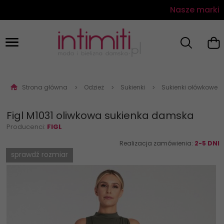
Nasze marki
Strona główna
Odzież
Sukienki
Sukienki ołówkowe
Figl M1031 oliwkowa sukienka damska
Producenci:
FIGL
Realizacja zamówienia:
2-5 DNI
sprawdź rozmiar