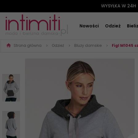
WYSYŁKA W 24H
Nowości
Odzież
Biel
Strona główna
Odzież
Bluzy damskie
Figl M1045 