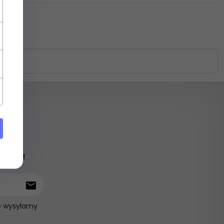
iami !
ie wysyłamy