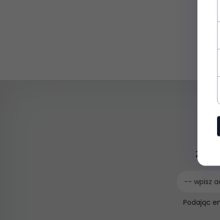
Zapis
-- wpisz a
Podając e