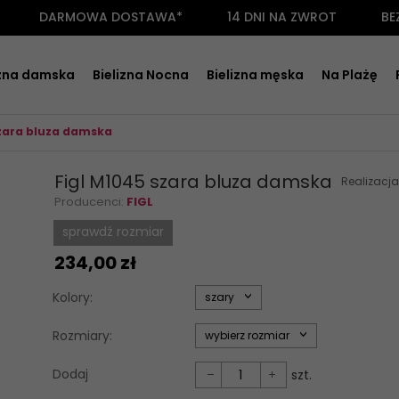
DARMOWA DOSTAWA*
14 DNI NA ZWROT
BE
izna damska
Bielizna Nocna
Bielizna męska
Na Plażę
szara bluza damska
Figl M1045 szara bluza damska
Realizacj
Producenci:
FIGL
sprawdź rozmiar
234,
00
zł
options[34]
Kolory:
szary
options[35]
Rozmiary:
wybierz rozmiar
Dodaj
szt.