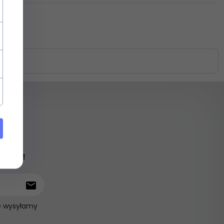
iami !
ie wysyłamy