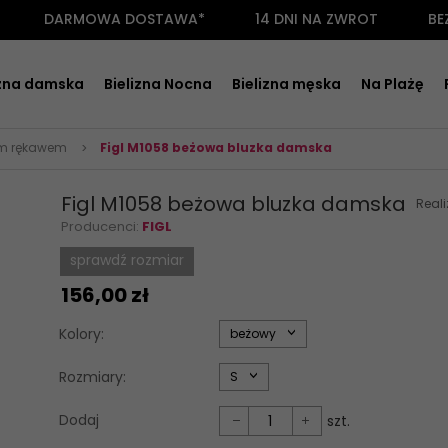
DARMOWA DOSTAWA*
14 DNI NA ZWROT
BE
izna damska
Bielizna Nocna
Bielizna męska
Na Plażę
gim rękawem
Figl M1058 beżowa bluzka damska
Figl M1058 beżowa bluzka damska
Real
Producenci:
FIGL
sprawdź rozmiar
156,
00
zł
options[34]
Kolory:
beżowy
options[35]
Rozmiary:
S
Dodaj
szt.