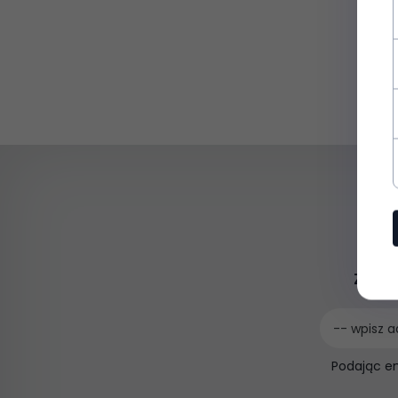
Zapis
-- wpisz a
Podając e