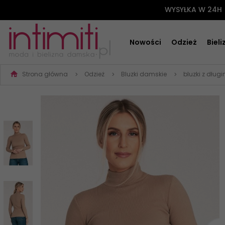
WYSYŁKA W 24H
Nowości
Odzież
Biel
Strona główna
Odzież
Bluzki damskie
bluzki z dłu