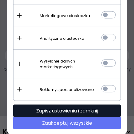
Newsletter
Marketingowe ciasteczka
Zapisz się do newslettera aby być na bieżąco z
Analityczne ciasteczka
nowościami !
-- wpisz adres e-mail --
Wysyłanie danych
marketingowych
Podając email akceptujesz
politykę prywatności
. Możesz być spokojny,
nie wysyłamy spamu :)
Reklamy spersonalizowane
Zapisz ustawienia i zamknij
Zaakceptuj wszystkie
Kontakt