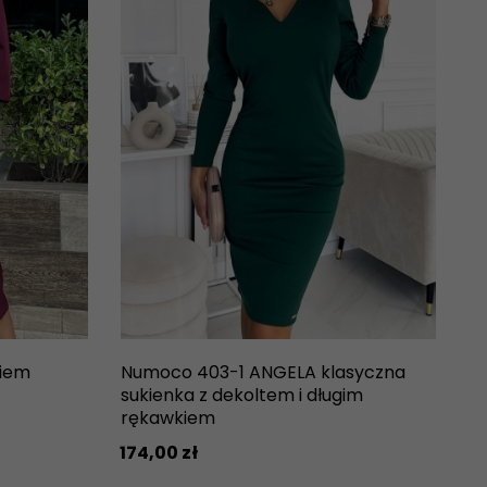
kiem
Numoco 403-1 ANGELA klasyczna
sukienka z dekoltem i długim
rękawkiem
174,
00
zł