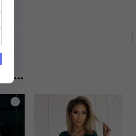
eż...