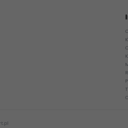
O
K
O
K
M
R
P
T
O
t.pl