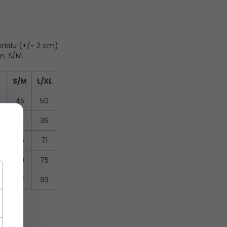
riału (+/- 2 cm)
m. S/M.
S/M
L/XL
45
50
31
36
66
71
69
75
87
93