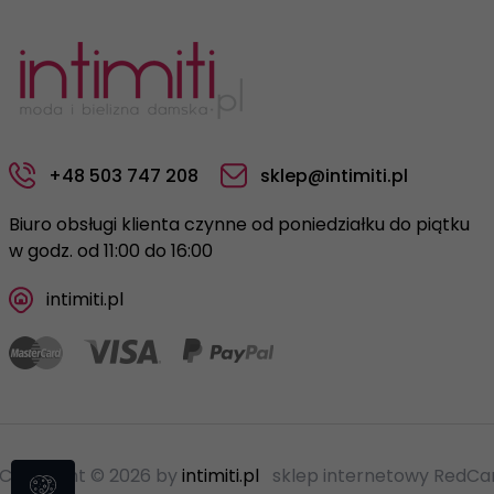
+48 503 747 208
sklep@intimiti.pl
Biuro obsługi klienta czynne od poniedziałku do piątku
w godz. od 11:00 do 16:00
intimiti.pl
Copyright © 2026 by
intimiti.pl
sklep internetowy
RedCar