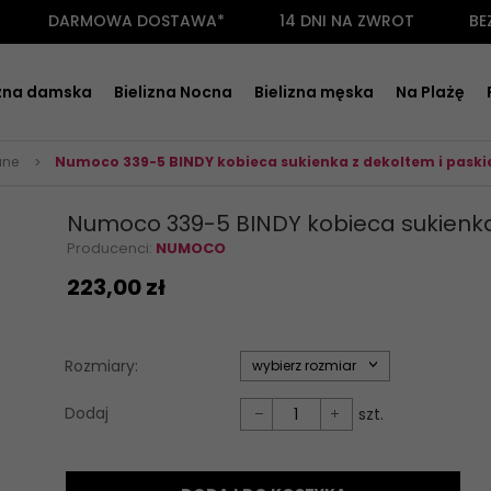
DARMOWA DOSTAWA*
14 DNI NA ZWROT
BE
izna damska
Bielizna Nocna
Bielizna męska
Na Plażę
ane
Numoco 339-5 BINDY kobieca sukienka z dekoltem i pask
Numoco 339-5 BINDY kobieca sukienka
Producenci:
NUMOCO
223,
00
zł
options[35]
Rozmiary:
wybierz rozmiar
Dodaj
szt.