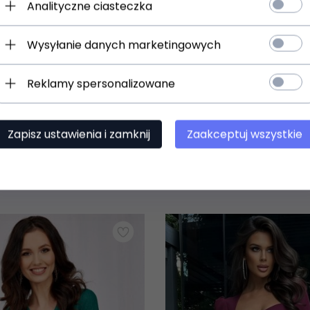
Analityczne ciasteczka
Napisz opinię
Wysyłanie danych marketingowych
Reklamy spersonalizowane
Zasoby dotyczące bezpieczeństwa i produktów
Zapisz ustawienia i zamknij
Zaakceptuj wszystkie
en produkt wybrali równi