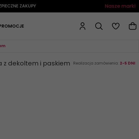
Nasze marki
ZPIECZNE ZAKUPY
PROMOCJE
iem
 z dekoltem i paskiem
Realizacja zamówienia:
2-5 DNI