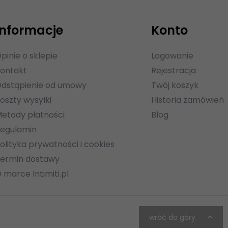
Informacje
Konto
pinie o sklepie
Logowanie
ontakt
Rejestracja
dstąpienie od umowy
Twój koszyk
oszty wysyłki
Historia zamówień
etody płatności
Blog
egulamin
olityka prywatności i cookies
ermin dostawy
 marce Intimiti.pl
wróć do góry