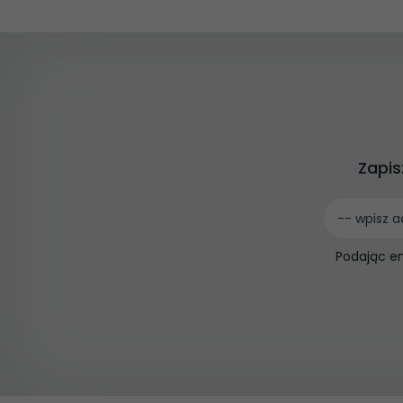
Zapis
-- wpisz a
Podając e